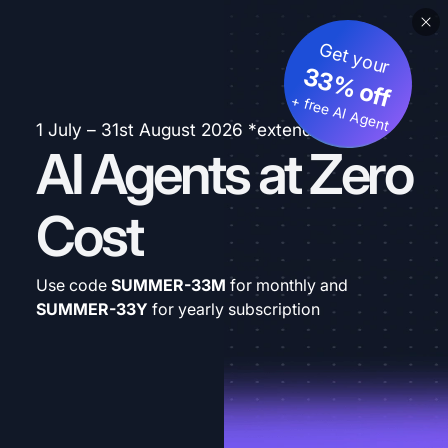
Get your
33% off
+ free AI Agent
1 July – 31st August 2026 *extended
AI Agents at Zero
Cost
Use code
SUMMER-33M
for monthly and
SUMMER-33Y
for yearly subscription