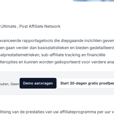
o Ultimate
,
Post Affiliate Network
eavanceerde rapportagetools die diepgaande inzichten geven
en gaan verder dan basisstatistieken en bieden gedetailleer
lprestatiemetrieken, sub-affiliate tracking en financiële
filteropties en kunnen worden geëxporteerd voor verdere ana
Demo aanvragen
Start 30-dagen gratis proefpe
nuten. Geen
litsing van de prestaties van uw affiliateprogramma per uur 