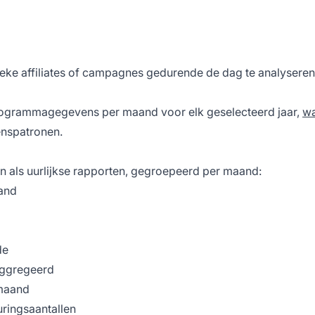
ifieke affiliates of campagnes gedurende de dag te analyseren
programmagegevens per maand voor elk geselecteerd jaar,
wa
enspatronen.
n als uurlijkse rapporten, gegroepeerd per maand:
aand
de
aggregeerd
 maand
uringsaantallen