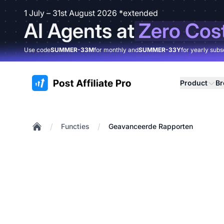
1 July – 31st August 2026 *extended
AI Agents at
Zero Cos
Use code
SUMMER-33M
for monthly and
SUMMER-33Y
for yearly subs
:site.title
Product
B
/
/
Functies
Geavanceerde Rapporten
Home