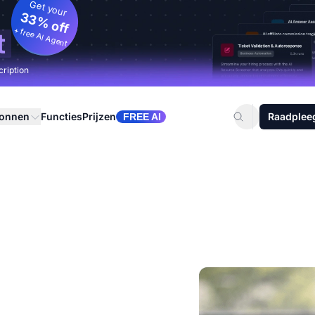
Get your
33% off
+ free AI Agent
t
cription
ronnen
Functies
Prijzen
Raadplee
FREE AI