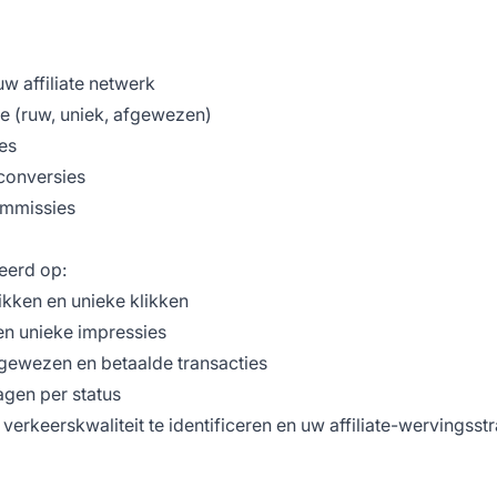
w affiliate netwerk
ype (ruw, uniek, afgewezen)
es
 conversies
ommissies
eerd op:
likken en unieke klikken
 en unieke impressies
fgewezen en betaalde transacties
agen per status
verkeerskwaliteit te identificeren en uw affiliate-wervingsstr