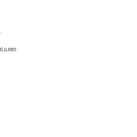
.
t u een