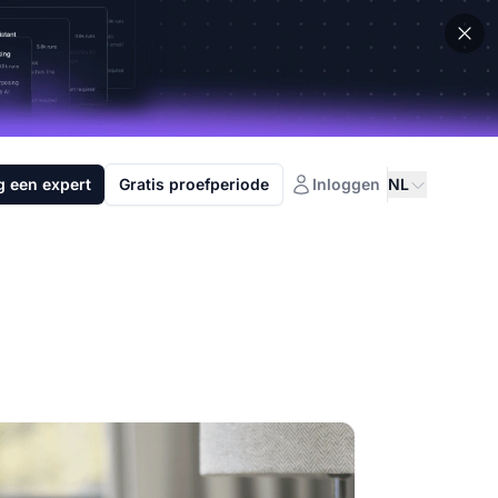
g een expert
Gratis proefperiode
Inloggen
NL