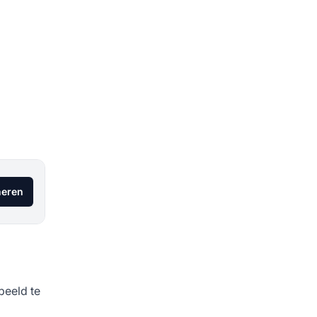
eren
beeld te