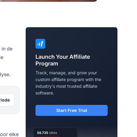
 in de
Launch Your Affiliate
de
Program
Track, manage, and grow your
lyse.
custom affiliate program with the
industry's most trusted affiliate
software.
riode
Start Free Trial
voor elke