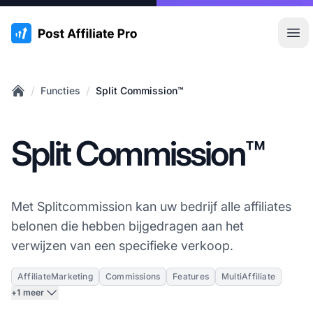
:site.title
Hoo
/
/
Functies
Split Commission™
Home
Split Commission™
Met Splitcommission kan uw bedrijf alle affiliates
belonen die hebben bijgedragen aan het
verwijzen van een specifieke verkoop.
AffiliateMarketing
Commissions
Features
MultiAffiliate
+1 meer