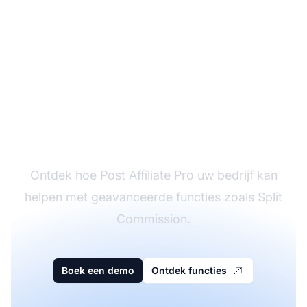
Plan een één-op-één
gesprek
Ontdek hoe Post Affiliate Pro uw bedrijf kan
helpen met geavanceerde functies zoals Split
Commission.
Boek een demo
Ontdek functies