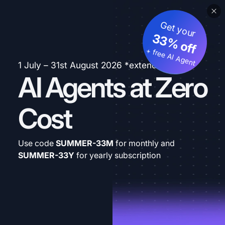
Get your
33% off
+ free AI Agent
1 July – 31st August 2026 *extended
AI Agents at Zero
Cost
Use code
SUMMER-33M
for monthly and
SUMMER-33Y
for yearly subscription