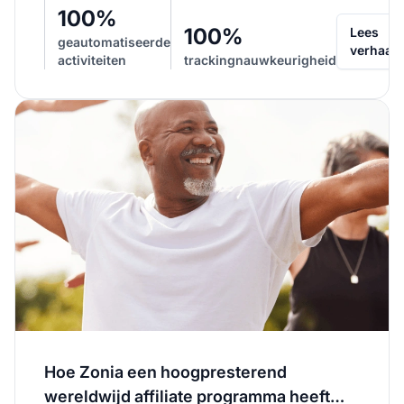
inzichten en een 'reddingslijn' van ondersteuning
100%
bieden...
100%
Lees
geautomatiseerde
verhaal
activiteiten
trackingnauwkeurigheid
Hoe Zonia een hoogpresterend
wereldwijd affiliate programma heeft