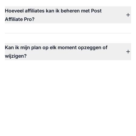
beschikbaar, waaronder Starter, Pro, Ultimate en
Hoeveel affiliates kan ik beheren met Post
Network plannen.
Affiliate Pro?
Je kunt een onbeperkt aantal affiliates beheren in alle
plannen. De prijzen zijn gebaseerd op het maandelijkse
trackingvolume in plaats van het aantal gebruikers.
Kan ik mijn plan op elk moment opzeggen of
wijzigen?
Absoluut. Je kunt je plan op elk moment upgraden,
downgraden of opzeggen zonder contracten, zonder
installatiekosten en met flexibele factureringsopties.