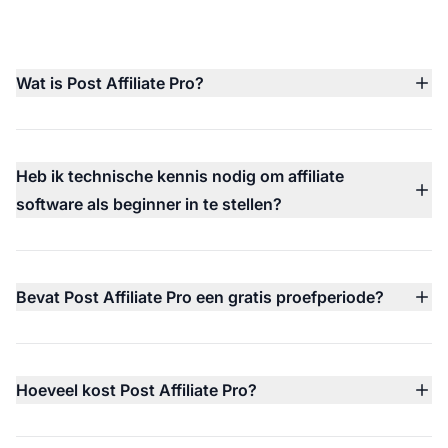
Wat is Post Affiliate Pro?
Post Affiliate Pro is een alles-in-één affiliate tracking
software waarmee bedrijven hun eigen affiliate-,
referral- en influencer programma's kunnen lanceren,
Heb ik technische kennis nodig om affiliate
volgen en schalen.
software als beginner in te stellen?
Nee, je hebt geen technische kennis nodig. Het platform
is ontworpen voor beginners en bevat eenvoudige
integratieopties zoals plugins, tracking scripts en
Bevat Post Affiliate Pro een gratis proefperiode?
stapsgewijze begeleiding.
Ja, Post Affiliate Pro heeft een gratis proefperiode van
30 dagen — geen creditcard vereist, 24/7 technische
ondersteuning beschikbaar.
Hoeveel kost Post Affiliate Pro?
De prijs van Post Affiliate Pro begint bij $79 per maand
(jaarlijks gefactureerd) met meerdere niveaus