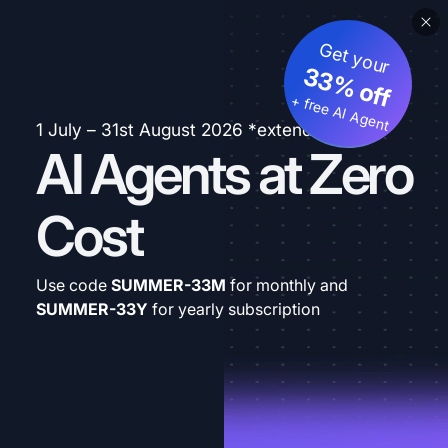
Get your
33% off
+ free AI Agent
1 July – 31st August 2026 *extended
AI Agents at Zero
Cost
Use code
SUMMER-33M
for monthly and
SUMMER-33Y
for yearly subscription