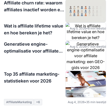
Affiliate churn rate: waarom
affiliates inactief worden en
de waarschuwingssignalen
om in de gaten te houden
Wat is affiliate lifetime value
Aug 5, 2026
•
8 min leestijd
en hoe bereken je het?
Generatieve engine-
Aug 5, 2026
•
7 min leestijd
optimalisatie voor affiliate
marketing: een GEO-gids
voor 2026
Top 35 affiliate marketing-
Aug 5, 2026
•
8 min leestijd
statistieken voor 2026
AffiliateMarketing
+6
Aug 4, 2026
•
35 min leestijd