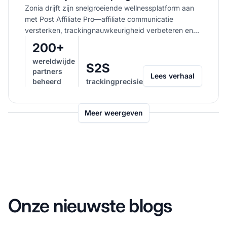
Zonia drijft zijn snelgroeiende wellnessplatform aan
opgebouwd met Post Affiliate Pro
met Post Affiliate Pro—affiliate communicatie
versterken, trackingnauwkeurigheid verbeteren en
activiteiten stroomlijnen voor een bloeiend...
200+
wereldwijde
S2S
partners
Lees verhaal
beheerd
trackingprecisie
Meer weergeven
Onze nieuwste blogs