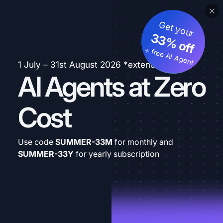
Get your
33% off
+ free AI Agent
1 July – 31st August 2026 *extended
AI Agents at Zero
Cost
Use code
SUMMER-33M
for monthly and
SUMMER-33Y
for yearly subscription