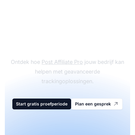
Plan een persoonlijk
gesprek
Ontdek hoe
Post Affiliate Pro
jouw bedrijf kan
helpen met geavanceerde
trackingoplossingen.
Start gratis proefperiode
Plan een gesprek