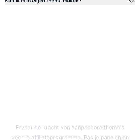
Kan ik mijn eigen thema maken?
Probeer gratis Post
Affiliate Pro Thema's
Ervaar de kracht van aanpasbare thema's
voor je
affiliateprogramma
. Pas je panelen en