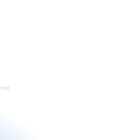
sprek
 met