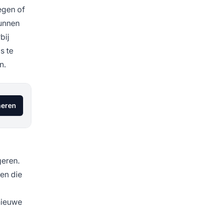
egen of
kunnen
bij
s te
n.
eren
geren.
len die
 nieuwe