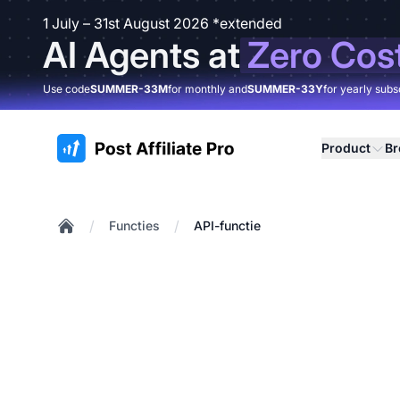
1 July – 31st August 2026 *extended
AI Agents at
Zero Cos
Use code
SUMMER-33M
for monthly and
SUMMER-33Y
for yearly subs
:site.title
Product
B
/
/
Functies
API-functie
Home