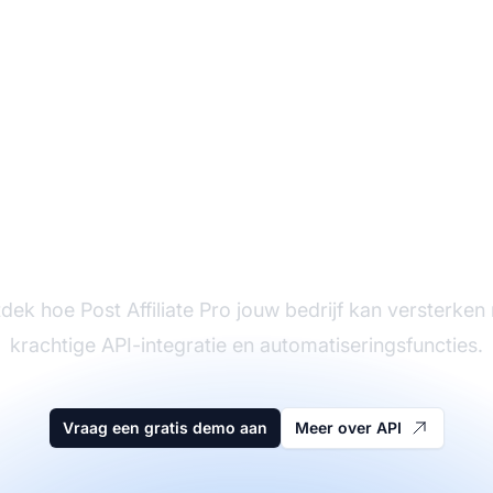
 een één-op-één ge
dek hoe Post Affiliate Pro jouw bedrijf kan versterken
krachtige API-integratie en automatiseringsfuncties.
Vraag een gratis demo aan
Meer over API