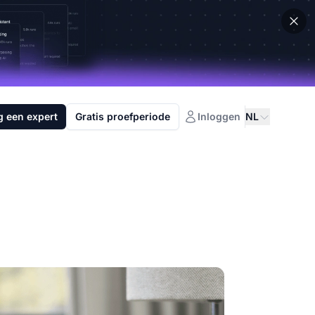
g een expert
Gratis proefperiode
Inloggen
NL