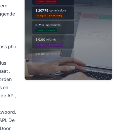
dere
iggende
lass.php
dus
aat
.
rden
s en
 de API,
htwoord.
API. De
. Door