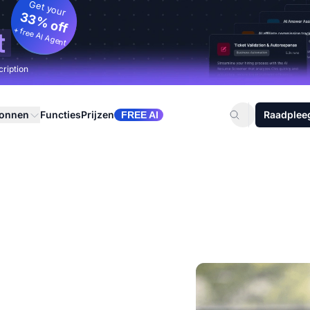
Get your
33% off
+ free AI Agent
t
cription
ronnen
Functies
Prijzen
Raadplee
FREE AI