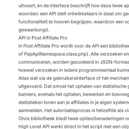
uitvoert, en de interface beschrijft hoe deze twee a
woorden: een API stelt ontwikkelaars in staat om 
functionaliteit te hoeven begrijpen, waardoor een 
gewaarborgd.
API in Post Affiliate Pro
In Post Affiliate Pro wordt voor de API een bibliot
of PapApiNamespace.class.php). Alle verzoeken en 
communiceren, worden gecodeerd in JSON-formaat
hoewel verzoeken in iedere programmeertaal kunn
Alles wat via de gebruikersinterface of het mercha
uitgevoerd. Dat omvat het ophalen van statistische 
banners, evenals het ophalen, bewerken en toevoe
statistieken tonen aan je affiliates in je eigen syste
aanmelden. Het autorisatieproces is hetzelfde als v
Onze bibliotheek biedt twee opties/benaderingen o
High Level API werkt direct in het script met een ob