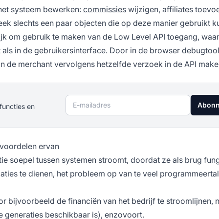
 het systeem bewerken:
commissies
wijzigen, affiliates toevo
heek slechts een paar objecten die op deze manier gebruikt 
ijk om gebruik te maken van de
Low Level API
toegang, waar
s in de gebruikersinterface. Door in de browser debugtool
kan de merchant vervolgens hetzelfde verzoek in de API make
E-mailadres
Abonn
functies en
 voordelen ervan
tie soepel tussen systemen stroomt, doordat ze als brug fun
caties te dienen, het probleem op van te veel programmeerta
r bijvoorbeeld de financiën van het bedrijf te stroomlijnen,
 generaties beschikbaar is), enzovoort.