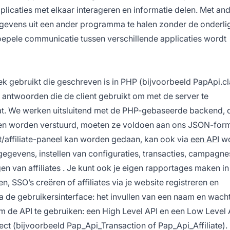
pplicaties met elkaar interageren en informatie delen. Met an
gegevens uit een ander programma te halen zonder de onderl
soepele communicatie tussen verschillende applicaties wordt
heek gebruikt die geschreven is in PHP (bijvoorbeeld PapApi.c
antwoorden die de client gebruikt om met de server te
. We werken uitsluitend met de PHP-gebaseerde backend, 
en worden verstuurd, moeten ze voldoen aan ons
JSON-form
nt/affiliate-paneel kan worden gedaan, kan ook via
een API
wo
gegevens, instellen van configuraties, transacties, campagne
gen van
affiliates
. Je kunt ook je eigen rapportages maken in
men, SSO’s creëren of affiliates via je website registreren en
ia de gebruikersinterface: het invullen van een naam en wac
m de API te gebruiken: een
High Level API
en een Low Level 
ject (bijvoorbeeld Pap_Api_Transaction of Pap_Api_Affiliate)