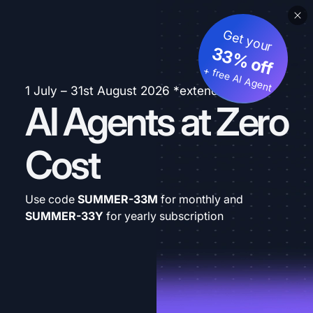
Get your
33% off
+ free AI Agent
1 July – 31st August 2026 *extended
AI Agents at Zero
Cost
Use code
SUMMER-33M
for monthly and
SUMMER-33Y
for yearly subscription