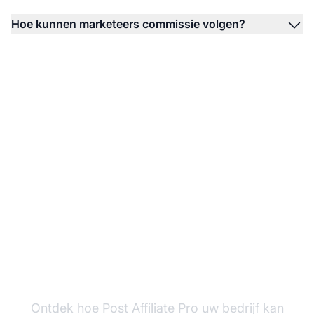
Hoe kunnen marketeers commissie volgen?
Plan een persoonlijk
gesprek
Ontdek hoe Post Affiliate Pro uw bedrijf kan