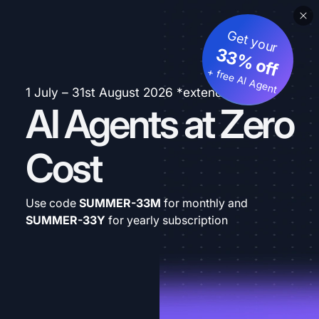
Get your
33% off
+ free AI Agent
1 July – 31st August 2026 *extended
AI Agents at Zero
Cost
Use code
SUMMER-33M
for monthly and
SUMMER-33Y
for yearly subscription