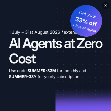
Get your
33% off
+ free AI Agent
1 July – 31st August 2026 *extended
AI Agents at Zero
Cost
Use code
SUMMER-33M
for monthly and
SUMMER-33Y
for yearly subscription