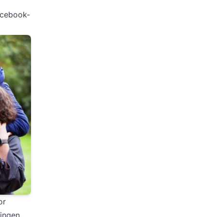
acebook-
or
dingen