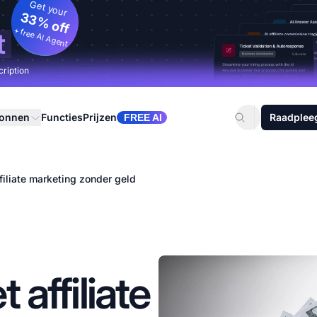
Get your
33% off
+ free AI Agent
t
cription
ronnen
Functies
Prijzen
Raadplee
FREE AI
filiate marketing zonder geld
 affiliate