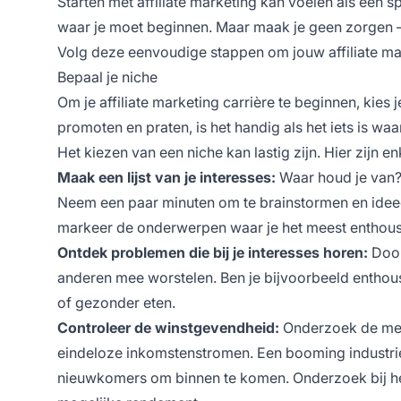
Starten met affiliate marketing
kan voelen als een sp
waar je moet beginnen. Maar maak je geen zorgen — 
Volg deze eenvoudige stappen om jouw affiliate mar
Bepaal je niche
Om je
affiliate marketing carrière
te beginnen, kies 
promoten en praten, is het handig als het iets is waar
Het kiezen van een niche kan lastig zijn. Hier zijn 
Maak een lijst van je interesses:
Waar houd je van?
Neem een paar minuten om te brainstormen en ideeën 
markeer de onderwerpen waar je het meest enthous
Ontdek problemen die bij je interesses horen:
Door
anderen mee worstelen. Ben je bijvoorbeeld enthousi
of gezonder eten.
Controleer de winstgevendheid:
Onderzoek de
me
eindeloze inkomstenstromen. Een booming industrie
nieuwkomers om binnen te komen. Onderzoek bij het