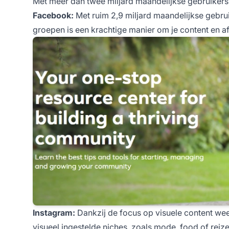
Met meer dan twee miljard maandelijkse gebruikers
Facebook:
Met ruim 2,9 miljard maandelijkse gebru
groepen is een krachtige manier om je content en aff
Instagram:
Dankzij de focus op visuele content wee
visueel ingestelde niches, zoals mode, food of reizen