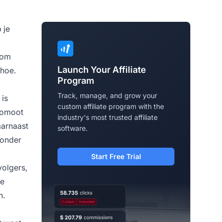
 je
r om
Launch Your Affiliate
 hoe.
Program
Track, manage, and grow your
 is
custom affiliate program with the
promoot
industry's most trusted affiliate
aarnaast
software.
zonder
Start Free Trial
volgers,
le
n.