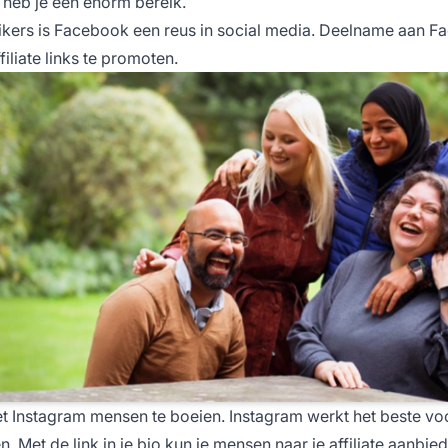
 heb je een enorm bereik.
ikers is Facebook een reus in social media. Deelname aan F
iliate links te promoten.
t Instagram mensen te boeien. Instagram werkt het beste vo
. Met de link in je bio kun je mensen naar je affiliate aanbie