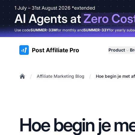
1 July – 31st August 2026 *extended
AI Agents at
Zero Cos
Use code
SUMMER-33M
for monthly and
SUMMER-33Y
for yearly subs
:site.title
Product
B
/
/
Affiliate Marketing Blog
Hoe begin je met af
Home
Hoe begin je met