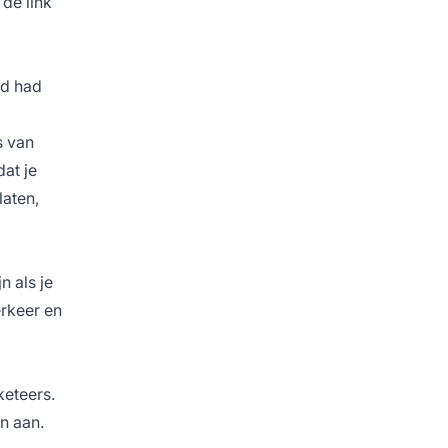
 de link
fd had
s van
at je
laten,
jn
als je
erkeer en
keteers.
en aan.