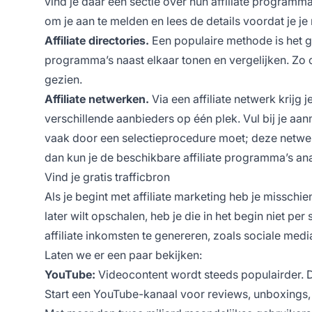
vind je daar een sectie over hun affiliate programma
om je aan te melden en lees de details voordat je je 
Affiliate directories.
Een populaire methode is het 
programma’s naast elkaar tonen en vergelijken. Zo 
gezien.
Affiliate netwerken.
Via een affiliate netwerk krijg
verschillende aanbieders op één plek. Vul bij je aa
vaak door een selectieprocedure moet; deze netwer
dan kun je de beschikbare affiliate programma’s a
Vind je gratis trafficbron
Als je begint met affiliate marketing heb je missch
later wilt opschalen, heb je die in het begin niet p
affiliate inkomsten te genereren, zoals sociale media
Laten we er een paar bekijken:
YouTube:
Videocontent wordt steeds populairder. D
Start een YouTube-kanaal voor reviews, unboxings, ti