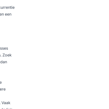
urrentie
 en een
esses
n. Zoek
 dan
e
dere
. Vaak