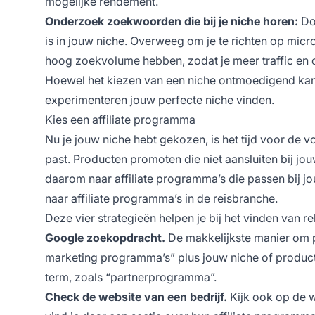
mogelijke rendement.
Onderzoek zoekwoorden die bij je niche horen:
Do
is in jouw niche. Overweeg om je te richten op mic
hoog zoekvolume hebben, zodat je meer traffic en c
Hoewel het kiezen van een niche ontmoedigend kan zi
experimenteren jouw
perfecte niche
vinden.
Kies een affiliate programma
Nu je jouw niche hebt gekozen, is het tijd voor de v
past. Producten promoten die niet aansluiten bij jou
daarom naar affiliate programma’s die passen bij jo
naar affiliate programma’s in de reisbranche.
Deze vier strategieën helpen je bij het vinden van r
Google zoekopdracht.
De makkelijkste manier om p
marketing programma’s” plus jouw niche of product 
term, zoals “partnerprogramma”.
Check de website van een bedrijf.
Kijk ook op de w