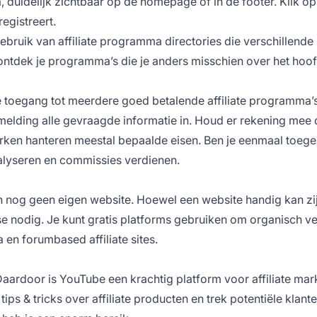
, duidelijk zichtbaar op de homepage of in de footer. Klik op
registreert.
gebruik van
affiliate programma directories
die verschillende
ontdek je programma’s die je anders misschien over het hoo
 je toegang tot meerdere goed betalende affiliate programma’
nmelding alle gevraagde informatie in. Houd er rekening mee d
ken hanteren meestal bepaalde eisen. Ben je eenmaal toege
nalyseren en commissies verdienen.
ien nog geen eigen website. Hoewel een
website handig kan zi
er se nodig. Je kunt gratis platforms gebruiken om organisch v
 en forumbased affiliate sites.
aardoor is YouTube een krachtig platform voor affiliate mar
ps & tricks over affiliate producten en trek potentiële klant