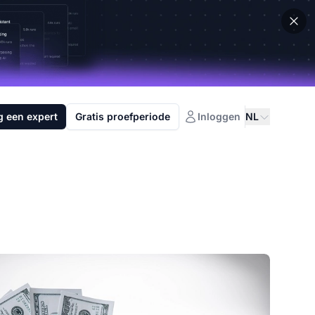
g een expert
Gratis proefperiode
Inloggen
NL