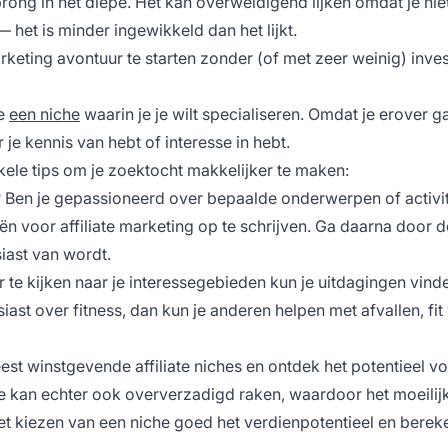
rong in het diepe. Het kan overweldigend lijken omdat je nie
het is minder ingewikkeld dan het lijkt.
keting avontuur te starten zonder (of met zeer weinig) inves
je
een niche
waarin je je wilt specialiseren. Omdat je erover g
 je kennis van hebt of interesse in hebt.
enkele tips om je zoektocht makkelijker te maken:
 Ben je gepassioneerd over bepaalde onderwerpen of activit
voor affiliate marketing op te schrijven. Ga daarna door de 
iast van wordt.
 te kijken naar je interessegebieden kun je uitdagingen vind
ast over fitness, dan kun je anderen helpen met afvallen, fi
est winstgevende affiliate niches
en ontdek het potentieel v
 kan echter ook oververzadigd raken, waardoor het moeilijk
 kiezen van een niche goed het verdienpotentieel en berek