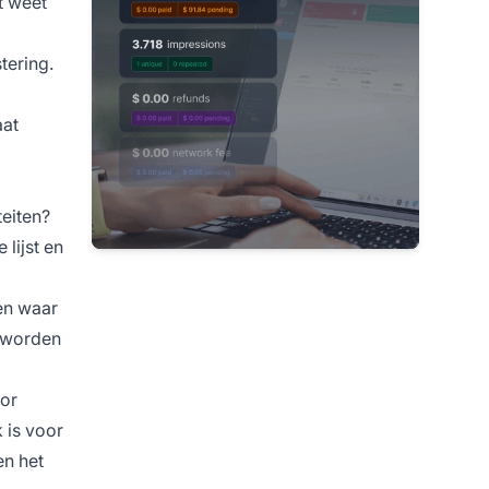
t weet
tering.
aat
eiten?
lijst en
en waar
t worden
oor
 is voor
en het