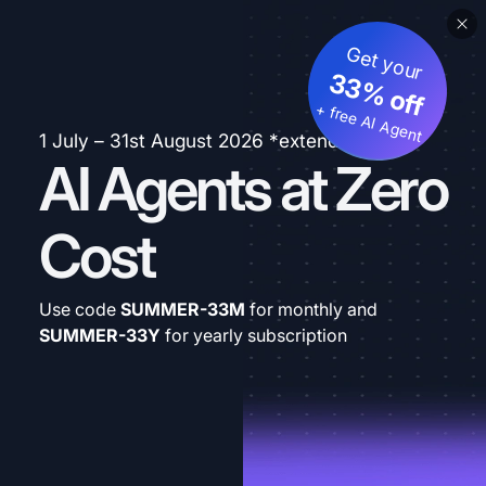
Get your
33% off
+ free AI Agent
1 July – 31st August 2026 *extended
AI Agents at Zero
Cost
Use code
SUMMER-33M
for monthly and
SUMMER-33Y
for yearly subscription