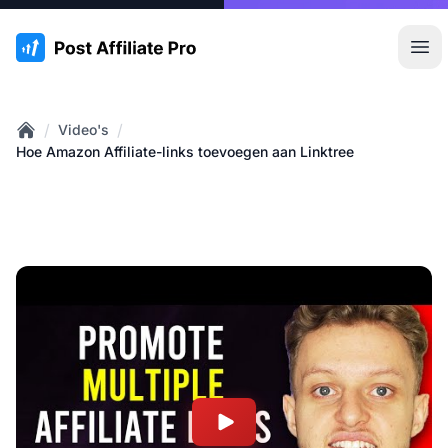
:site.title
Hoo
/
/
Video's
Home
Hoe Amazon Affiliate-links toevoegen aan Linktree