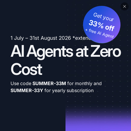
Get your
33% off
+ free AI Agent
1 July – 31st August 2026 *extended
AI Agents at Zero
Cost
Use code
SUMMER-33M
for monthly and
SUMMER-33Y
for yearly subscription