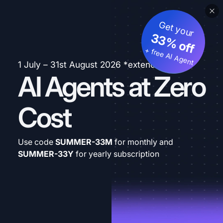
Get your
33% off
+ free AI Agent
1 July – 31st August 2026 *extended
AI Agents at Zero
Cost
Use code
SUMMER-33M
for monthly and
SUMMER-33Y
for yearly subscription