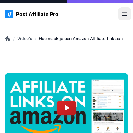
:site.title
Hoo
/
/
Video's
Hoe maak je een Amazon Affiliate-link aan
Home