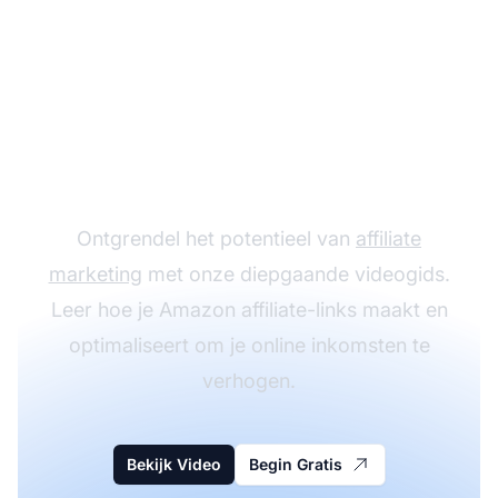
Begin met verdienen
met Amazon Affiliate-
links
Ontgrendel het potentieel van
affiliate
marketing
met onze diepgaande videogids.
Leer hoe je Amazon affiliate-links maakt en
optimaliseert om je online inkomsten te
verhogen.
Bekijk Video
Begin Gratis