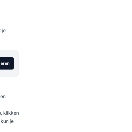
 je
eren
 en
, klikken
 kun je