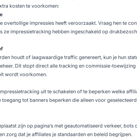
xtra kosten te voorkomen:
te
e overtollige impressies heeft veroorzaakt. Vraag hen te con
ls ze impressietracking hebben ingeschakeld op drukbezoch
ef
den houdt of laagwaardige traffic genereert, kun je hun stat
beheer. Dit stopt direct alle tracking en commissie-toewijzing
eit wordt voorkomen.
ressietracking uit te schakelen of te beperken welke affili
 toegang tot banners beperken die alleen voor geselecteer
laatst zijn op pagina’s met geautomatiseerd verkeer, bots 
n zorg dat je affiliates je standaarden en beleid begrijpen.