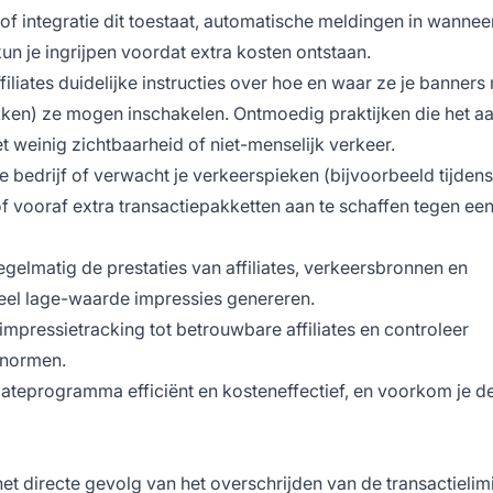
n of integratie dit toestaat, automatische meldingen in wannee
kun je ingrijpen voordat extra kosten ontstaan.
filiates duidelijke instructies over hoe en waar ze je banner
ikken) ze mogen inschakelen. Ontmoedig praktijken die het aa
 weinig zichtbaarheid of niet-menselijk verkeer.
e bedrijf of verwacht je verkeerspieken (bijvoorbeeld tijdens
 vooraf extra transactiepakketten aan te schaffen tegen een
egelmatig de prestaties van affiliates, verkeersbronnen en
 veel lage-waarde impressies genereren.
mpressietracking tot betrouwbare affiliates en controleer
tsnormen.
liateprogramma efficiënt en kosteneffectief, en voorkom je de
het directe gevolg van het overschrijden van de transactielim