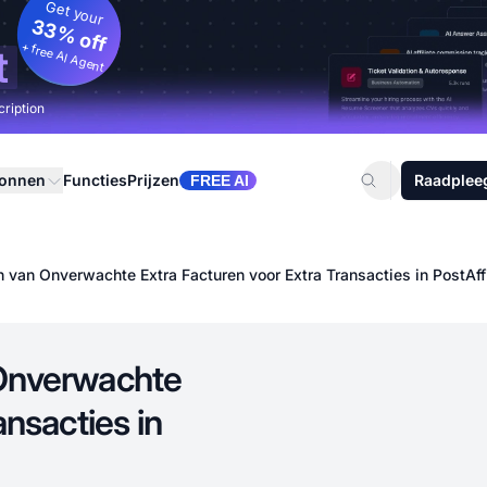
Get your
33% off
+ free AI Agent
t
cription
ronnen
Functies
Prijzen
Raadplee
FREE AI
 van Onverwachte Extra Facturen voor Extra Transacties in PostAffi
 Onverwachte
ansacties in