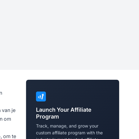
n
Launch Your Affiliate
 van je
Program
en om
Track, manage, and grow your
custom affiliate program with the
, om te