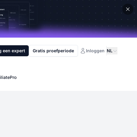
g een expert
Gratis proefperiode
Inloggen
NL
liatePro