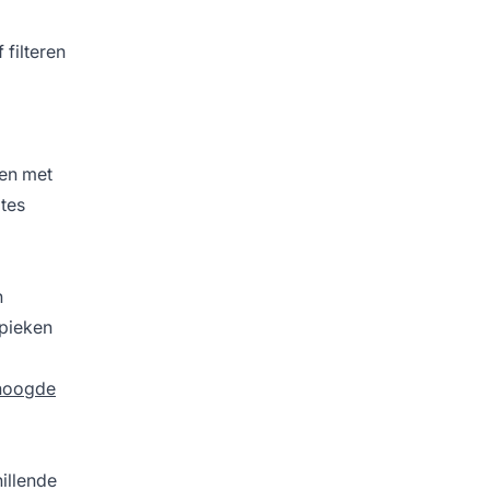
 filteren
ben met
ates
n
 pieken
hoogde
illende