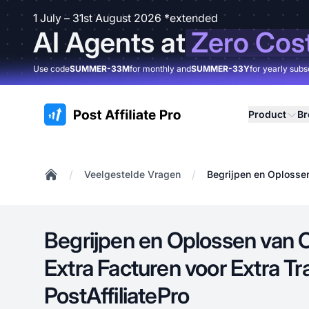
1 July – 31st August 2026 *extended
AI Agents at
Zero Cos
Use code
SUMMER-33M
for monthly and
SUMMER-33Y
for yearly subs
:site.title
Product
B
/
/
Veelgestelde Vragen
Begrijpen en Oplossen
Home
Begrijpen en Oplossen van
Extra Facturen voor Extra Tr
PostAffiliatePro