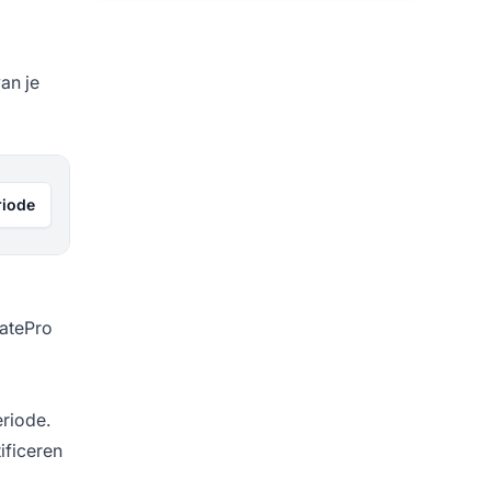
an je
riode
iatePro
eriode.
ificeren