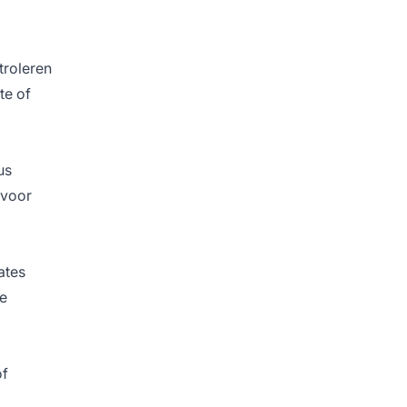
troleren
te of
us
 voor
ates
de
of