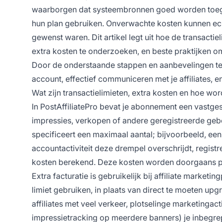
waarborgen dat systeembronnen goed worden toegew
hun plan gebruiken. Onverwachte kosten kunnen echte
gewenst waren. Dit artikel legt uit hoe de transacti
extra kosten te onderzoeken, en beste praktijken o
Door de onderstaande stappen en aanbevelingen te 
account, effectief communiceren met je affiliates, e
Wat zijn transactielimieten, extra kosten en hoe wor
In PostAffiliatePro bevat je abonnement een vastges
impressies, verkopen of andere geregistreerde gebeu
specificeert een maximaal aantal; bijvoorbeeld, e
accountactiviteit deze drempel overschrijdt, regist
kosten berekend. Deze kosten worden doorgaans per
Extra facturatie is gebruikelijk bij affiliate marke
limiet gebruiken, in plaats van direct te moeten upgr
affiliates met veel verkeer, plotselinge marketingac
impressietracking op meerdere banners) je inbegre