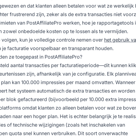
ezen en dat klanten alleen betalen voor wat ze werkelijk
r frustrerend zijn, zeker als de extra transacties niet voorz
elimieten van PostAffiliatePro werken, hoe je rapportagetools
m zowel onbedoelde kosten op te lossen als te vermijden.
volgen, kun je volledige controle nemen over
het gebruik v
n je facturatie voorspelbaar en transparant houden.
den ze toegepast in PostAffiliatePro?
teld aantal transacties per facturatieperiode—dit kunnen kli
rtenissen zijn, afhankelijk van je configuratie. Elk plannive
en plan kan 100.000 impressies per maand omvatten. Wanneer 
reert het systeem automatisch de extra transacties en worden
 blok gefactureerd (bijvoorbeeld per 10.000 extra impressi
tingplatforms omdat klanten zo alleen betalen voor wat ze bove
aden naar een hoger plan. Het is echter belangrijk je te reali
ties of technische wijzigingen (zoals het inschakelen van
pen quota snel kunnen verbruiken. Dit soort onverwachte