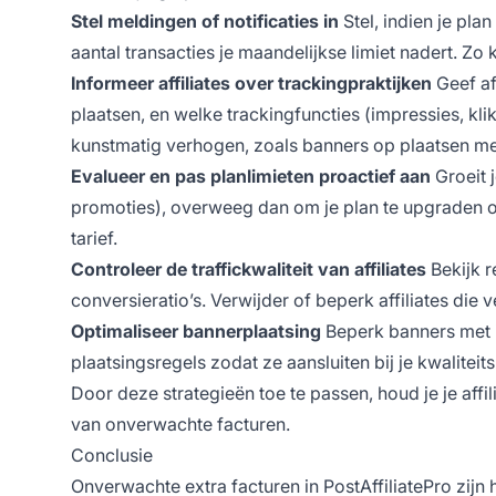
Stel meldingen of notificaties in
Stel, indien je pla
aantal transacties je maandelijkse limiet nadert. Zo 
Informeer affiliates over trackingpraktijken
Geef af
plaatsen, en welke trackingfuncties (impressies, kl
kunstmatig verhogen, zoals banners op plaatsen met
Evalueer en pas planlimieten proactief aan
Groeit j
promoties), overweeg dan om je plan te upgraden of
tarief.
Controleer de traffickwaliteit van affiliates
Bekijk r
conversieratio’s. Verwijder of beperk affiliates die
Optimaliseer bannerplaatsing
Beperk banners met i
plaatsingsregels zodat ze aansluiten bij je kwalitei
Door deze strategieën toe te passen, houd je je affi
van onverwachte facturen.
Conclusie
Onverwachte extra facturen in PostAffiliatePro zijn 