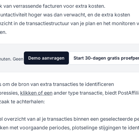
 van verrassende facturen voor extra kosten.
countactiviteit hoger was dan verwacht, en de extra kosten
icht in de transactiestructuur van je plan en het monitoren v
en.
Demo aanvragen
Start 30-dagen gratis proefpe
nuten. Geen
om de bron van extra transacties te identificeren
pressies,
klikken of een
ander type transactie, biedt PostAffil
aak te achterhalen:
 overzicht van al je transacties binnen een geselecteerde p
jken met voorgaande periodes, plotselinge stijgingen te ident