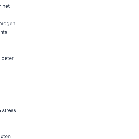
r het
s mogen
ntal
 beter
 stress
ieten