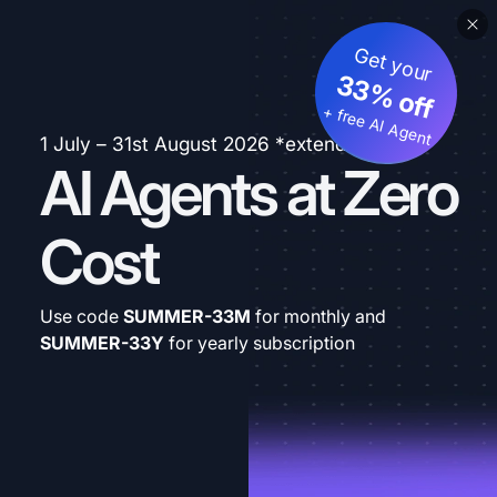
Get your
33% off
+ free AI Agent
1 July – 31st August 2026 *extended
AI Agents at Zero
Cost
Use code
SUMMER-33M
for monthly and
SUMMER-33Y
for yearly subscription