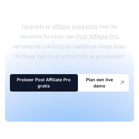
software
Upgrade je
affiliate marketing
met de
nieuwste functies van
Post Affiliate Pro
,
verbeterde tracking en naadloze integraties.
Probeer het nu en stroomlijn je processen!
Probeer Post Affiliate Pro
Plan een live
gratis
demo