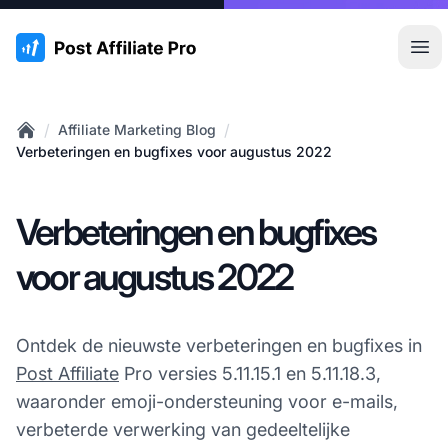
:site.title
Hoo
/
/
Affiliate Marketing Blog
Home
Verbeteringen en bugfixes voor augustus 2022
Verbeteringen en bugfixes
voor augustus 2022
Ontdek de nieuwste verbeteringen en bugfixes in
Post Affiliate
Pro versies 5.11.15.1 en 5.11.18.3,
waaronder emoji-ondersteuning voor e-mails,
verbeterde verwerking van gedeeltelijke