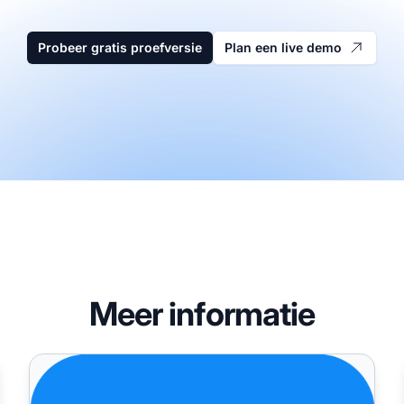
Probeer gratis proefversie
Plan een live demo
Meer informatie
pdates & nieuwe functies
Post Affiliate Pro - juni 2024: Nieuwe functies en