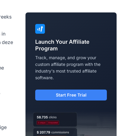
reeks
 in
Launch Your Affiliate
n deze
Program
Track, manage, and grow your
custom affiliate program with the
ne
industry's most trusted affiliate
software.
e
Start Free Trial
ige