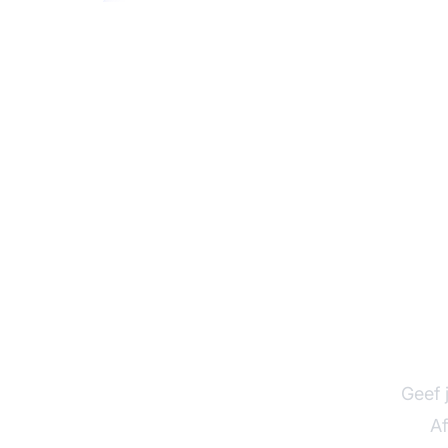
Ent
f
Geef 
Af