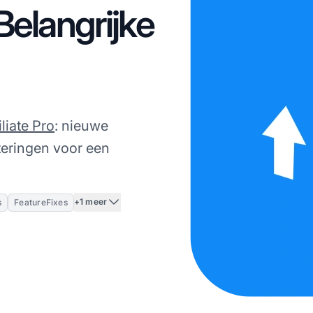
Belangrijke
iliate Pro
: nieuwe
teringen voor een
+1 meer
s
FeatureFixes