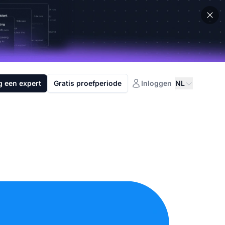
g een expert
Gratis proefperiode
Inloggen
NL