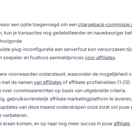
ssor een optie toegevoegd om een
chargeback-commissie 
kun je transacties nog gedetailleerder en nauwkeuriger be
ntvolgorde
iste plug-inconfiguratie een serverfout kon veroorzaken tij
en soepeler en foutloos aanmeldproces
voor affiliates
.
dere voorwaarden ondersteunt, waaronder de mogelijkheid 
en met de namen
van affiliates
of affiliate-profielvelden (1-25)
 over commissierechten op basis van uitgebreide criteria.
g, gebruiksvriendelijk affiliate marketingplatform te leveren
e updates van deze maand onderstrepen onze inzet om jouw 
te verbeteren.
ie eraan komen, en op naar nog meer succes in jouw
affiliate