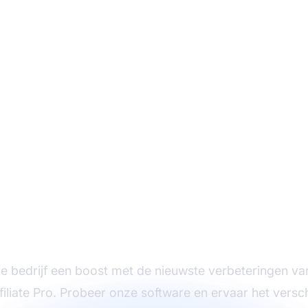
housiast over de ni
uncties van juli 202
je bedrijf een boost met de nieuwste verbeteringen va
filiate Pro. Probeer onze software en ervaar het versch