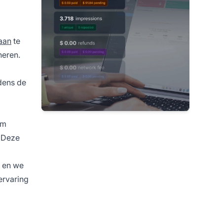
aan
te
heren.
dens de
om
. Deze
, en we
ervaring