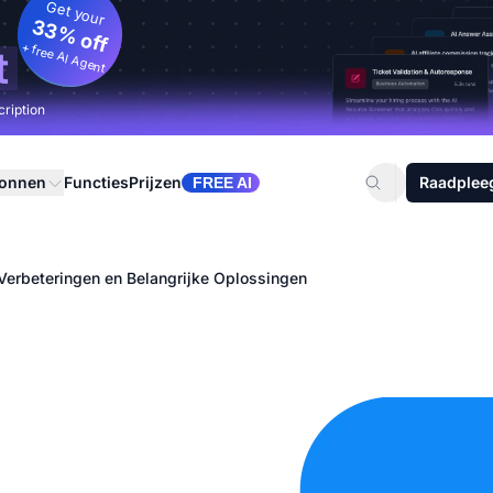
Get your
33% off
+ free AI Agent
t
cription
ronnen
Functies
Prijzen
Raadplee
FREE AI
Verbeteringen en Belangrijke Oplossingen