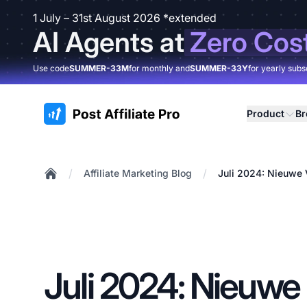
1 July – 31st August 2026 *extended
AI Agents at
Zero Cos
Use code
SUMMER-33M
for monthly and
SUMMER-33Y
for yearly subs
:site.title
Product
B
/
/
Affiliate Marketing Blog
Juli 2024: Nieuwe 
Home
Juli 2024: Nieuwe