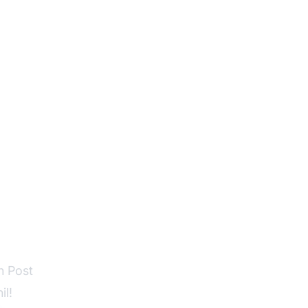
euwe
4?
n Post
il!