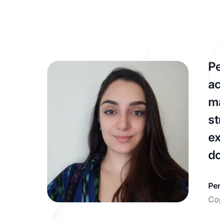
Pe
ac
ma
st
ex
do
Pe
Co