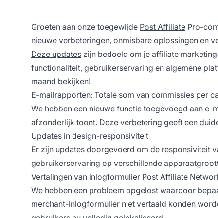
Groeten aan onze toegewijde
Post Affiliate
Pro-comm
nieuwe verbeteringen, onmisbare oplossingen en verfij
Deze updates
zijn bedoeld om je affiliate marketinga
functionaliteit, gebruikerservaring en algemene pla
maand bekijken!
E-mailrapporten: Totale som van commissies per 
We hebben een nieuwe functie toegevoegd aan e-m
afzonderlijk toont. Deze verbetering geeft een duid
Updates in design-responsiviteit
Er zijn updates doorgevoerd om de responsiviteit 
gebruikerservaring
op verschillende apparaatgrootte
Vertalingen van inlogformulier Post Affiliate Networ
We hebben een probleem opgelost waardoor bepaal
merchant-inlogformulier niet vertaald konden worde
gebruikers nu volledig gelokaliseerd.