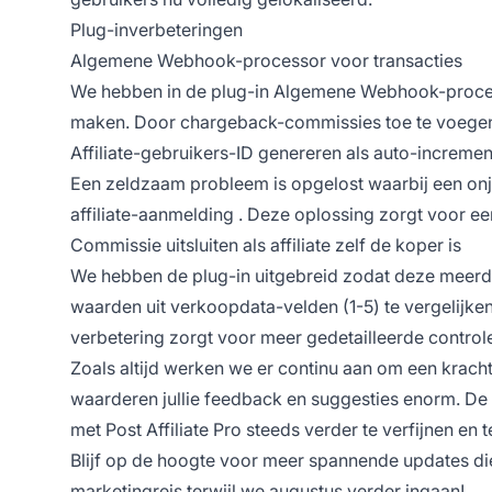
Plug-inverbeteringen
Algemene Webhook-processor voor transacties
We hebben in de plug-in Algemene Webhook-proce
maken. Door chargeback-commissies toe te voegen, 
Affiliate-gebruikers-ID genereren als auto-increme
Een zeldzaam probleem is opgelost waarbij een onju
affiliate-aanmelding
. Deze oplossing zorgt voor e
Commissie uitsluiten als affiliate zelf de koper is
We hebben de plug-in uitgebreid zodat deze meer
waarden uit verkoopdata-velden (1-5) te vergelijk
verbetering zorgt voor meer gedetailleerde controle
Zoals altijd werken we er continu aan om een krachti
waarderen jullie feedback en suggesties enorm. D
met Post Affiliate Pro steeds verder te verfijnen en 
Blijf op de hoogte voor meer spannende updates d
marketingreis terwijl we augustus
verder ingaan!