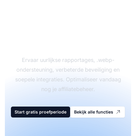
Probeer de nieuwste
Post Affiliate Pro-
functies
Ervaar uurlijkse rapportages, .webp-
ondersteuning, verbeterde beveiliging en
soepele integraties. Optimaliseer vandaag
nog je affiliatebeheer.
Start gratis proefperiode
Bekijk alle functies