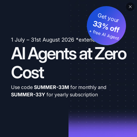
Get your
33% off
+ free AI Agent
1 July – 31st August 2026 *extended
AI Agents at Zero
Cost
Use code
SUMMER-33M
for monthly and
SUMMER-33Y
for yearly subscription