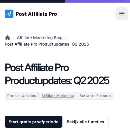
:site.title
Hoo
/
/
Affiliate Marketing Blog
Home
Post Affiliate Pro Productupdates: Q2 2025
Post Affiliate Pro
Productupdates: Q2 2025
Product Updates
Affiliate Marketing
Software Features
Start gratis proefperiode
Bekijk alle functies