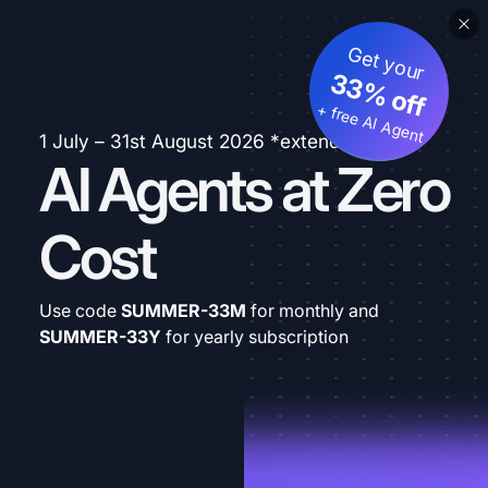
Get your
33% off
+ free AI Agent
1 July – 31st August 2026 *extended
AI Agents at Zero
Cost
Use code
SUMMER-33M
for monthly and
SUMMER-33Y
for yearly subscription