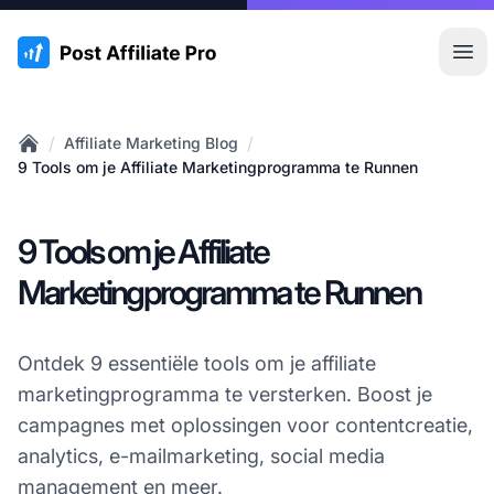
:site.title
Hoo
/
/
Affiliate Marketing Blog
Home
9 Tools om je Affiliate Marketingprogramma te Runnen
9 Tools om je Affiliate
Marketingprogramma te Runnen
Ontdek 9 essentiële tools om je affiliate
marketingprogramma te versterken. Boost je
campagnes met oplossingen voor contentcreatie,
analytics, e-mailmarketing, social media
management en meer.