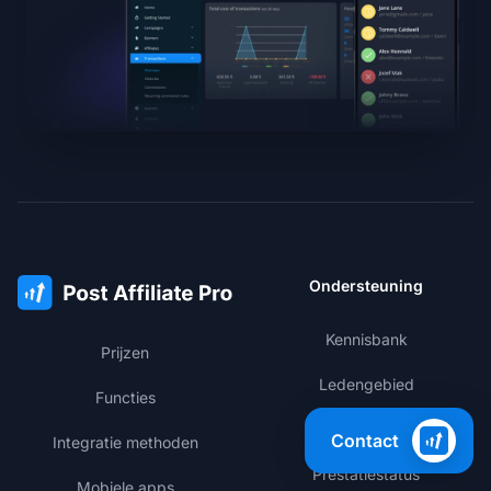
Ondersteuning
Kennisbank
Prijzen
Ledengebied
Functies
Wijzigingslog
Contact
Integratie methoden
Prestatiestatus
Mobiele apps