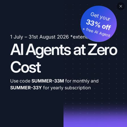
Get your
33% off
+ free AI Agent
1 July – 31st August 2026 *extended
AI Agents at Zero
Cost
Use code
SUMMER-33M
for monthly and
SUMMER-33Y
for yearly subscription