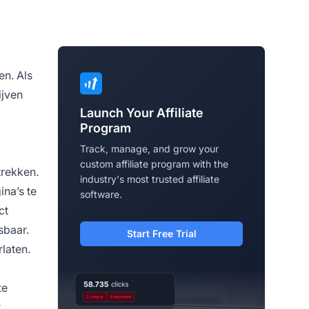
en. Als
ijven
Launch Your Affiliate
Program
Track, manage, and grow your
custom affiliate program with the
trekken.
industry's most trusted affiliate
ina’s te
software.
ct
sbaar.
Start Free Trial
laten.
te
r