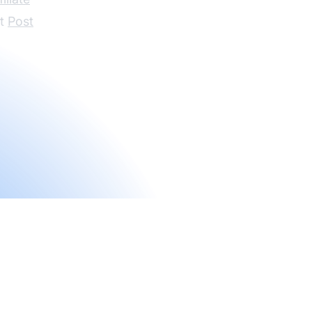
et
Post