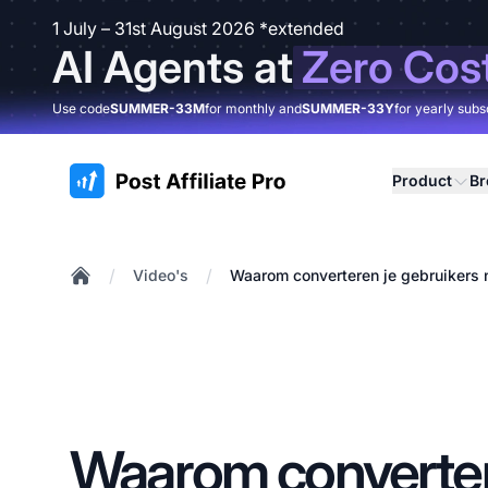
1 July – 31st August 2026 *extended
AI Agents at
Zero Cos
Use code
SUMMER-33M
for monthly and
SUMMER-33Y
for yearly subs
:site.title
Product
B
/
/
Video's
Waarom converteren je gebruikers ni
Home
Waarom converter