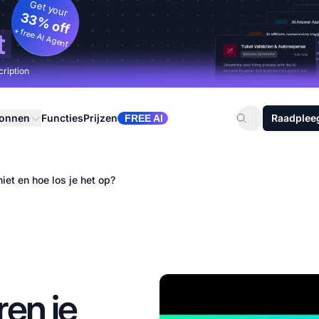
Get your
33% off
+ free AI Agent
t
cription
ronnen
Functies
Prijzen
Raadplee
FREE AI
et en hoe los je het op?
en je