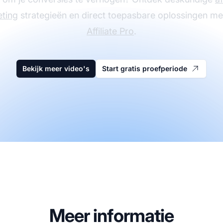
ting
strategieën en direct toepasbare oplossingen m
Affiliate Pro
.
Bekijk meer video's
Start gratis proefperiode
Meer informatie