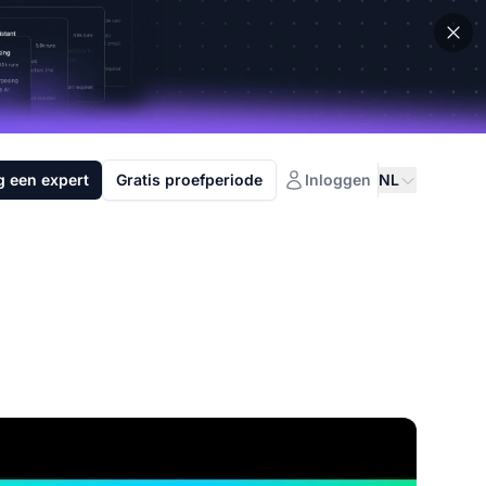
g een expert
Gratis proefperiode
Inloggen
NL