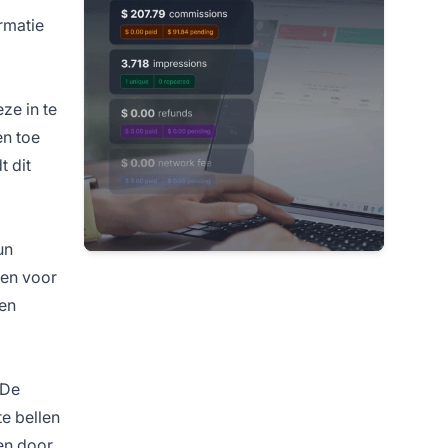
rmatie
ze in te
en toe
t dit
un
zen voor
ren
 De
te bellen
en door