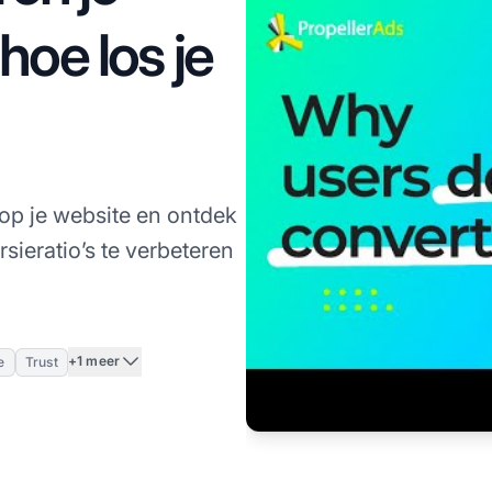
hoe los je
op je website en ontdek
sieratio’s te verbeteren
+1 meer
e
Trust