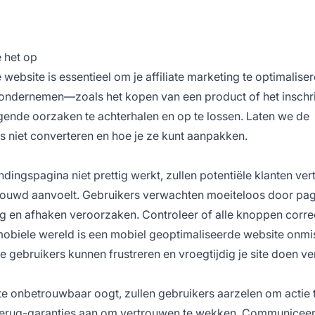
e het op
 website is essentieel om je
affiliate marketing
te optimaliser
 ondernemen—zoals het kopen van een product of het inschr
gende oorzaken te achterhalen en op te lossen. Laten we de
 niet converteren en hoe je ze kunt aanpakken.
ndingspagina niet prettig werkt, zullen potentiële klanten ver
rtrouwd aanvoelt. Gebruikers verwachten moeiteloos door pag
g en afhaken veroorzaken. Controleer of alle knoppen corre
mobiele wereld is een mobiel geoptimaliseerde website onmi
gebruikers kunnen frustreren en vroegtijdig je site doen ver
ite onbetrouwbaar oogt, zullen gebruikers aarzelen om actie 
-terug-garanties aan om vertrouwen te wekken. Communicee