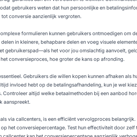
odat gebruikers weten dat hun persoonlijke en betalingsinfo
 tot conversie aanzienlijk vergroten.
complexe formulieren kunnen gebruikers ontmoedigen om de
 delen in kleinere, behapbare delen en voeg visuele element
et gebruikerspad—als het voor jou omslachtig aanvoelt, geld
r het conversieproces, hoe groter de kans op afronding.
ssentieel. Gebruikers die willen kopen kunnen afhaken als h
ltijd invloed hebt op de betalingsafhandeling, kun je wel kie
. Controleer altijd welke betaalmethoden bij een aanbod ho
k aanspreekt.
s via callcenters, is een efficiënt vervolgproces belangrijk.
 op het conversiepercentage. Test hun effectiviteit door zelf 
m callcenter
kan het conversiepercentage
aanzienlijk verhog