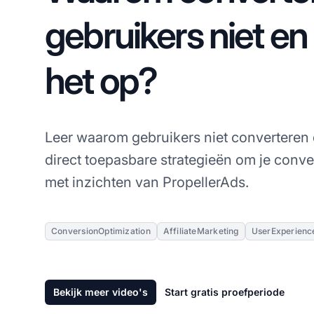
gebruikers niet en 
het op?
Leer waarom gebruikers niet converteren 
direct toepasbare strategieën om je conver
met inzichten van PropellerAds.
ConversionOptimization
AffiliateMarketing
UserExperienc
Bekijk meer video's
Start gratis proefperiode