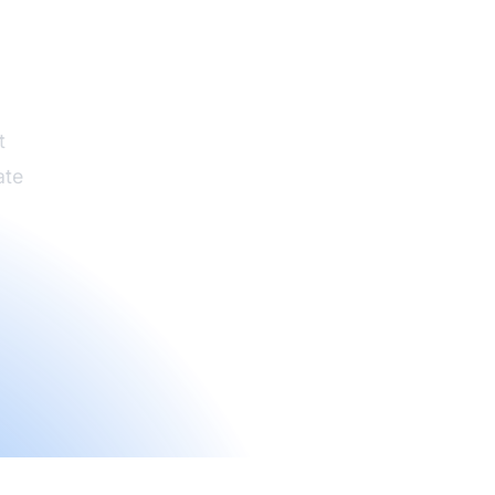
eren
ies
t
ate