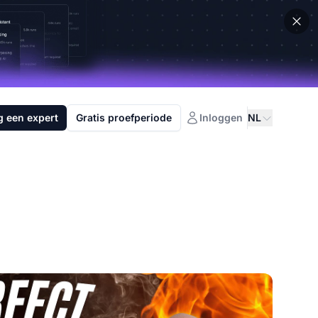
g een expert
Gratis proefperiode
Inloggen
NL