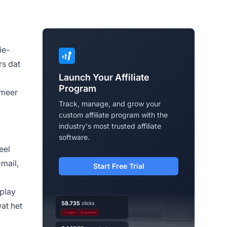
ie-
rs dat
Launch Your Affiliate
Program
 meer
Track, manage, and grow your
custom affiliate program with the
industry's most trusted affiliate
software.
eel
-mail,
Start Free Trial
splay
at het