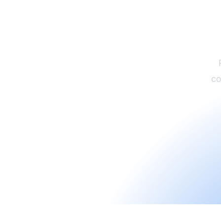
Beg
va
co