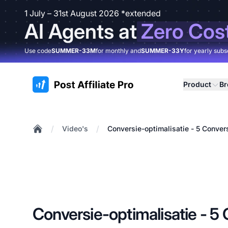
1 July – 31st August 2026 *extended
AI Agents at
Zero Cos
Use code
SUMMER-33M
for monthly and
SUMMER-33Y
for yearly subs
:site.title
Product
B
/
/
Video's
Conversie-optimalisatie - 5 Conver
Home
Conversie-optimalisatie - 5