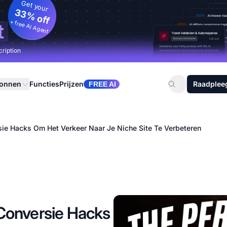
Get your
33% off
+ free AI Agent
t
cription
ronnen
Functies
Prijzen
Raadplee
FREE AI
sie Hacks Om Het Verkeer Naar Je Niche Site Te Verbeteren
 Conversie Hacks