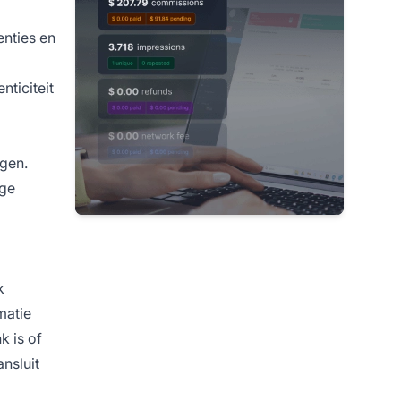
enties en
nticiteit
gen.
ige
k
matie
k is of
nsluit