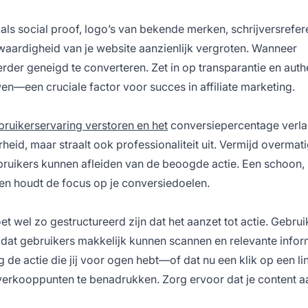
ls social proof, logo’s van bekende merken, schrijversrefer
fwaardigheid van je website aanzienlijk vergroten. Wanneer
erder geneigd te converteren. Zet in op transparantie en authe
—een cruciale factor voor succes in affiliate marketing.
bruikerservaring verstoren en het
conversiepercentage verla
eid, maar straalt ook professionaliteit uit. Vermijd overmat
ebruikers kunnen afleiden van de beoogde actie. Een schoon,
 en houdt de focus op je conversiedoelen.
et wel zo gestructureerd zijn dat het aanzet tot actie. Gebrui
t gebruikers makkelijk kunnen scannen en relevante infor
 de actie die jij voor ogen hebt—of dat nu een klik op een lin
rkooppunten te benadrukken. Zorg ervoor dat je content aa