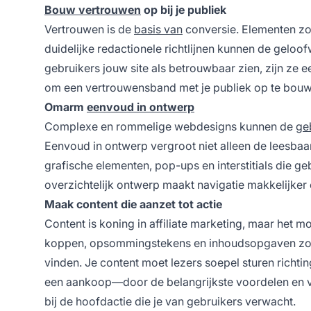
Bouw vertrouwen
op bij je publiek
Vertrouwen is de
basis van
conversie. Elementen zoa
duidelijke redactionele richtlijnen kunnen de geloo
gebruikers jouw site als betrouwbaar zien, zijn ze e
om een vertrouwensband met je publiek op te bouwen
Omarm
eenvoud in ontwerp
Complexe en rommelige webdesigns kunnen de
ge
Eenvoud in ontwerp vergroot niet alleen de leesbaarh
grafische elementen, pop-ups en interstitials die g
overzichtelijk ontwerp maakt navigatie makkelijker
Maak content die aanzet tot actie
Content is koning in affiliate marketing, maar het mo
koppen, opsommingstekens en inhoudsopgaven zoda
vinden. Je content moet lezers soepel sturen richting
een aankoop—door de belangrijkste voordelen en ve
bij de hoofdactie die je van gebruikers verwacht.