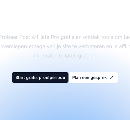
in met het optimalis
n je affiliate convers
Probeer Post Affiliate Pro gratis en ontdek tools om he
nversiepercentage van je site te verbeteren en je affili
inkomsten te laten groeien.
Start gratis proefperiode
Plan een gesprek