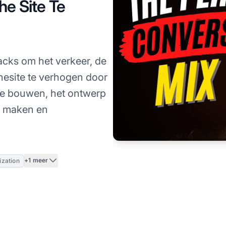
he Site Te
cks om het verkeer, de
chesite te verhogen door
te bouwen, het ontwerp
te maken en
+1 meer
ization