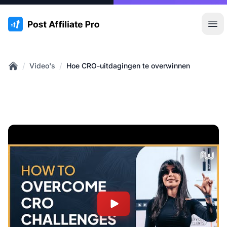
:site.title
Hoo
/
/
Video's
Hoe CRO-uitdagingen te overwinnen
Home