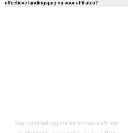
effectieve landingspagina voor affiliates?
Verhoog vandaag nog
je conversieratio's
Begin met het optimaliseren van je affiliate
marketingstrategie met bewezen CRO-