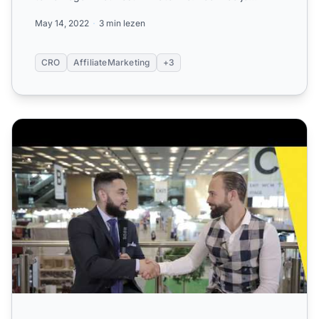
keuzestress voo...
May 14, 2022
3 min lezen
CRO
AffiliateMarketing
+3
Game-changing CRO-tactieken