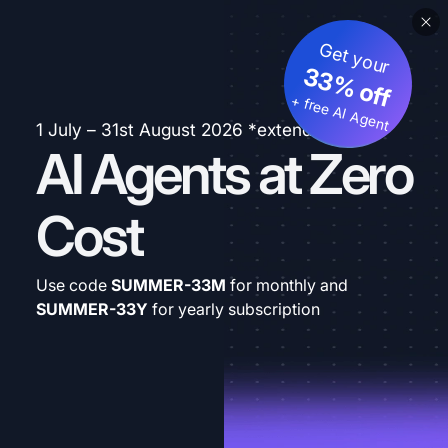
Get your
33% off
+ free AI Agent
1 July – 31st August 2026 *extended
AI Agents at Zero
Cost
Use code
SUMMER-33M
for monthly and
SUMMER-33Y
for yearly subscription