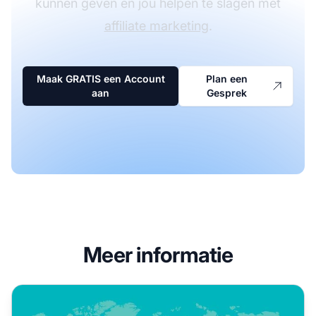
kunnen geven en jou helpen te slagen met
affiliate marketing
.
Maak GRATIS een Account
Plan een
aan
Gesprek
Meer informatie
6 Beste Affiliate Netwerken om uw Inkomsten te Verhogen