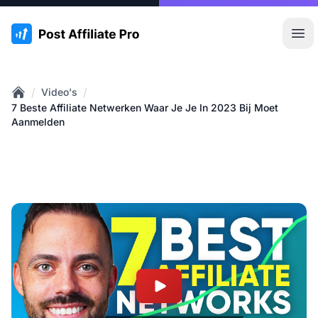
:site.title
Hoo
/
/
Video's
Home
7 Beste Affiliate Netwerken Waar Je Je In 2023 Bij Moet
Aanmelden