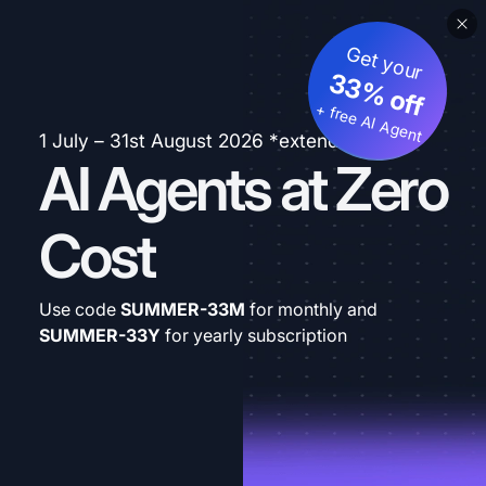
Get your
33% off
+ free AI Agent
1 July – 31st August 2026 *extended
AI Agents at Zero
Cost
Use code
SUMMER-33M
for monthly and
SUMMER-33Y
for yearly subscription