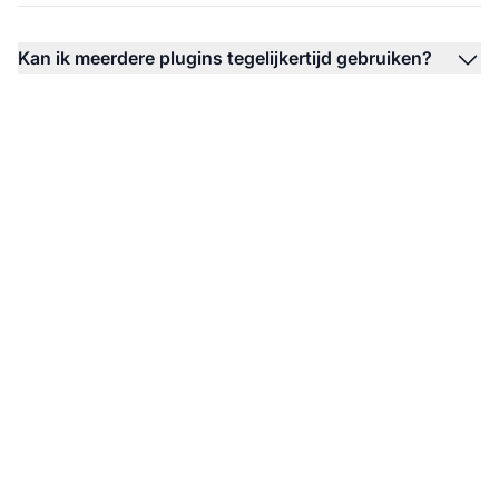
Kan ik meerdere plugins tegelijkertijd gebruiken?
Probeer Post Affiliate
Pro gratis