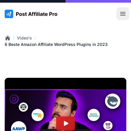
:site.title
Hoo
/
/
Video's
Home
6 Beste Amazon Affiliate WordPress Plugins in 2023