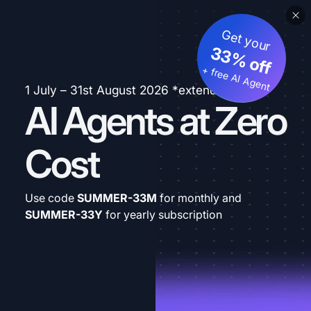
Get your
33% off
+ free AI Agent
1 July – 31st August 2026 *extended
AI Agents at Zero
Cost
Use code
SUMMER-33M
for monthly and
SUMMER-33Y
for yearly subscription