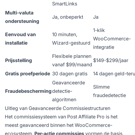
SmartLinks
Multi-valuta
Ja, onbeperkt
Ja
ondersteuning
1-klik
Eenvoud van
10 minuten,
WooCommerce-
installatie
Wizard-gestuurd
integratie
Flexibele plannen
Prijsstelling
$149-$299/jaar
vanaf $99/maand
Gratis proefperiode
30 dagen gratis
14 dagen geld-ter
Geavanceerde
Slimme
Fraudebescherming
detectie-
fraudedetectie
algoritmen
Uitleg van Geavanceerde Commissiestructuren
Het commissiesysteem van Post Affiliate Pro is het
meest geavanceerd binnen het WooCommerce-
ecosysteem.
Per-actie commissies
vormen de basis,