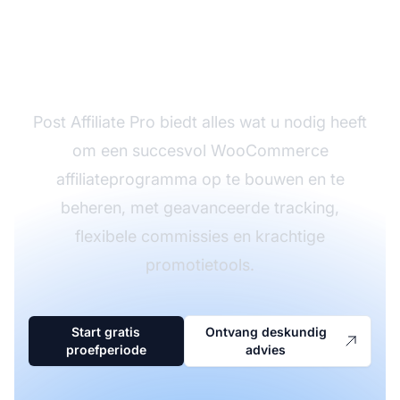
affiliateprogramma te
lanceren?
Post Affiliate Pro biedt alles wat u nodig heeft
om een succesvol WooCommerce
affiliateprogramma op te bouwen en te
beheren, met geavanceerde tracking,
flexibele commissies en krachtige
promotietools.
Start gratis
Ontvang deskundig
proefperiode
advies