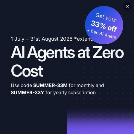
Get your
33% off
+ free AI Agent
1 July – 31st August 2026 *extended
AI Agents at Zero
Cost
Use code
SUMMER-33M
for monthly and
SUMMER-33Y
for yearly subscription