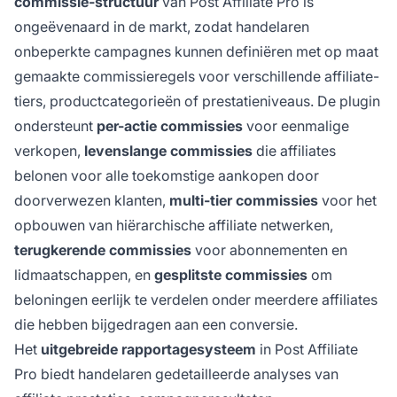
commissie-structuur
van Post Affiliate Pro is
ongeëvenaard in de markt, zodat handelaren
onbeperkte campagnes kunnen definiëren met op maat
gemaakte commissieregels voor verschillende affiliate-
tiers, productcategorieën of prestatieniveaus. De plugin
ondersteunt
per-actie commissies
voor eenmalige
verkopen,
levenslange commissies
die affiliates
belonen voor alle toekomstige aankopen door
doorverwezen klanten,
multi-tier commissies
voor het
opbouwen van hiërarchische affiliate netwerken,
terugkerende commissies
voor abonnementen en
lidmaatschappen, en
gesplitste commissies
om
beloningen eerlijk te verdelen onder meerdere affiliates
die hebben bijgedragen aan een conversie.
Het
uitgebreide rapportagesysteem
in Post Affiliate
Pro biedt handelaren gedetailleerde analyses van