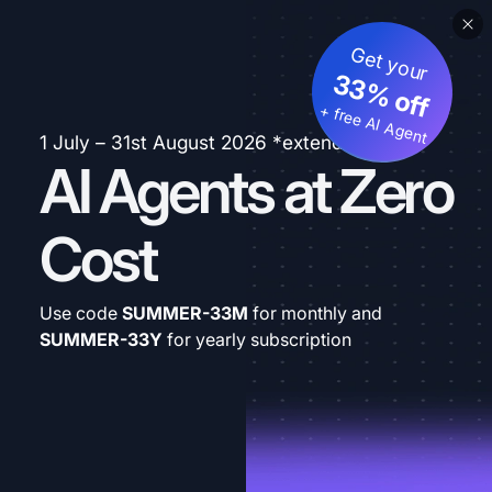
Get your
33% off
+ free AI Agent
1 July – 31st August 2026 *extended
AI Agents at Zero
Cost
Use code
SUMMER-33M
for monthly and
SUMMER-33Y
for yearly subscription