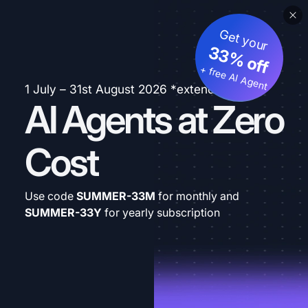
Get your
33% off
+ free AI Agent
1 July – 31st August 2026 *extended
AI Agents at Zero
Cost
Use code
SUMMER-33M
for monthly and
SUMMER-33Y
for yearly subscription