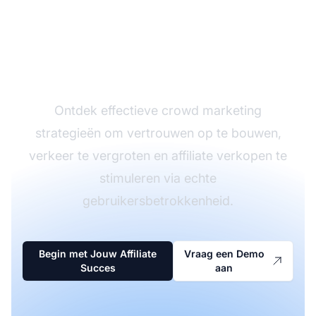
Boost je Affiliate
Verkoop met Crowd
Marketing
Ontdek effectieve crowd marketing
strategieën om vertrouwen op te bouwen,
verkeer te vergroten en affiliate verkopen te
stimuleren via echte
gebruikersbetrokkenheid.
Begin met Jouw Affiliate
Vraag een Demo
Succes
aan