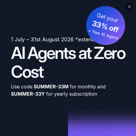
Get your
33% off
+ free AI Agent
1 July – 31st August 2026 *extended
AI Agents at Zero
Cost
Use code
SUMMER-33M
for monthly and
SUMMER-33Y
for yearly subscription