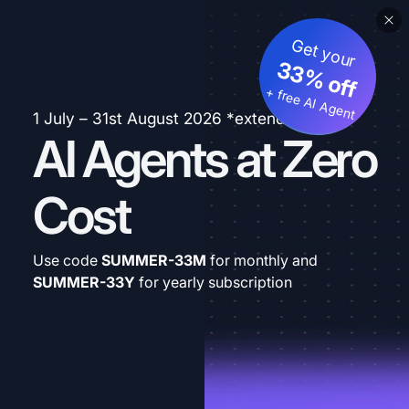
Get your
33% off
+ free AI Agent
1 July – 31st August 2026 *extended
AI Agents at Zero
Cost
Use code
SUMMER-33M
for monthly and
SUMMER-33Y
for yearly subscription