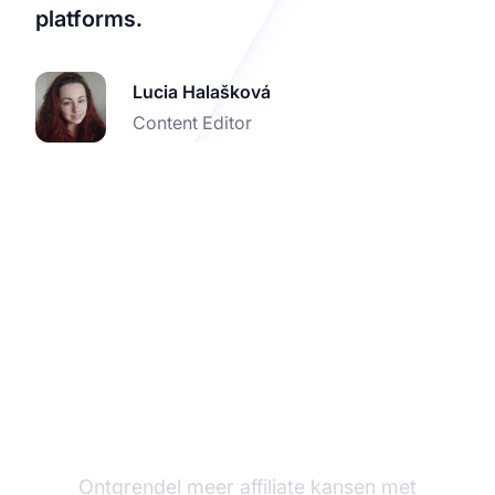
platforms.
Lucia Halašková
Content Editor
Vergroot je affiliate
succes
Ontgrendel meer affiliate kansen met