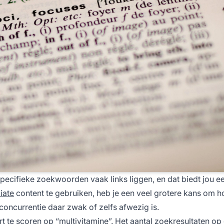
specifieke zoekwoorden vaak links liggen, en dat biedt jou 
liate
content te gebruiken, heb je een veel grotere kans om h
concurrentie daar zwak of zelfs afwezig is.
 te scoren op “multivitamine”. Het aantal zoekresultaten op