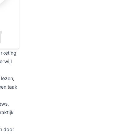
arketing
erwijl
lezen,
een taak
ews,
raktijk
en door