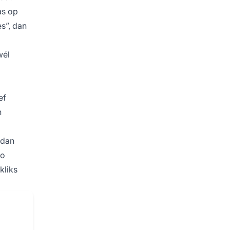
as op
s”, dan
wél
ef
n
 dan
Zo
kliks