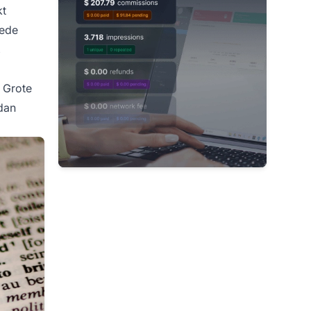
kt
oede
,
 Grote
dan