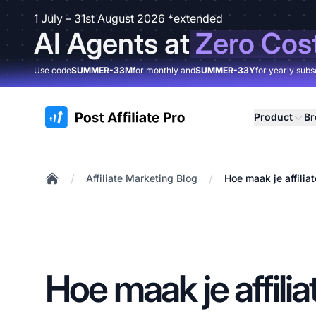
1 July – 31st August 2026 *extended
AI Agents at
Zero Cos
Use code
SUMMER-33M
for monthly and
SUMMER-33Y
for yearly subs
:site.title
Product
B
/
/
Affiliate Marketing Blog
Hoe maak je affilia
Home
Hoe maak je affilia