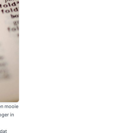
een mooie
oger in
 dat