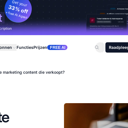
Get your
33% off
+ free AI Agent
t
cription
ronnen
Functies
Prijzen
Raadplee
FREE AI
te marketing content die verkoopt?
te