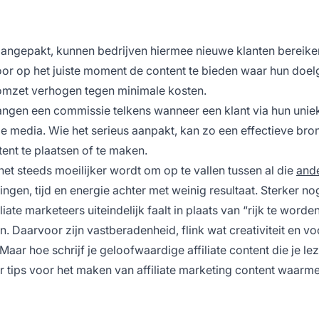
 aangepakt, kunnen bedrijven hiermee nieuwe klanten bereike
Door op het juiste moment de content te bieden waar hun doe
 omzet verhogen tegen minimale kosten.
vangen een commissie telkens wanneer een klant via hun unie
ale media. Wie het serieus aanpakt, kan zo een effectieve bro
nt te plaatsen of te maken.
het steeds moeilijker wordt om op te vallen tussen al die
and
ningen, tijd en energie achter met weinig resultaat. Sterker no
ate marketeers uiteindelijk faalt in plaats van “rijk te worden
n. Daarvoor zijn vastberadenheid, flink wat creativiteit en vo
aar hoe schrijf je geloofwaardige affiliate content die je le
r tips voor het maken van affiliate marketing content waarme