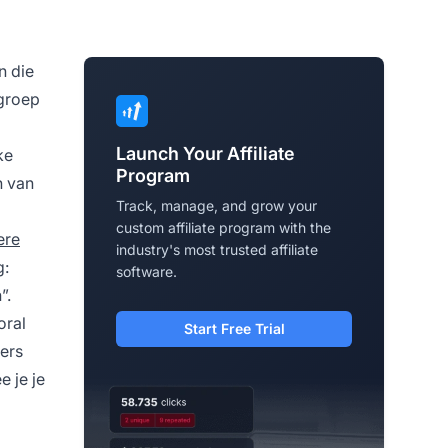
n die
lgroep
Launch Your Affiliate
ke
Program
n van
Track, manage, and grow your
custom affiliate program with the
ere
industry's most trusted affiliate
g:
software.
”.
oral
Start Free Trial
zers
e je je