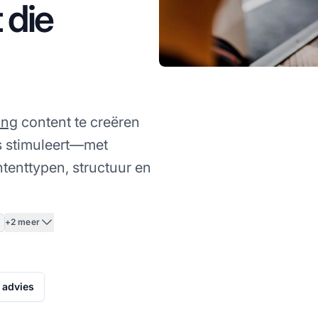
 die
ing
content te creëren
s stimuleert—met
tenttypen, structuur en
+2 meer
 advies