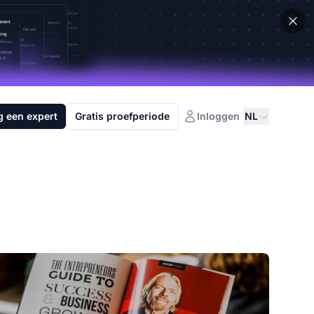
g een expert
Gratis proefperiode
Inloggen
NL