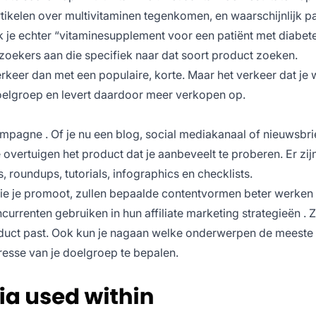
rtikelen over multivitaminen tegenkomen, en waarschijnlijk p
k je echter “vitaminesupplement voor een patiënt met diabete
ezoekers aan die specifiek naar dat soort product zoeken.
keer dan met een populaire, korte. Maar het verkeer dat je 
je doelgroep en levert daardoor meer verkopen op.
campagne
. Of je nu een blog, social mediakanaal of nieuwsbri
 overtuigen het product dat je aanbeveelt te proberen. Er zij
s, roundups, tutorials, infographics en checklists.
die je promoot, zullen bepaalde contentvormen beter werken
oncurrenten gebruiken in hun
affiliate marketing strategieën
. 
oduct past. Ook kun je nagaan welke onderwerpen de meeste 
resse van je doelgroep te bepalen.