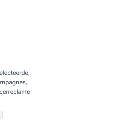
selecteerde,
ampagnes,
encerreclame
g