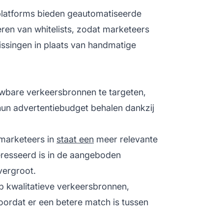
latforms bieden geautomatiseerde
ren van whitelists, zodat marketeers
issingen in plaats van handmatige
uwbare verkeersbronnen te targeten,
un advertentiebudget behalen dankzij
t marketeers in
staat een
meer relevante
teresseerd is in de aangeboden
vergroot.
p kwalitatieve verkeersbronnen,
oordat er een betere match is tussen