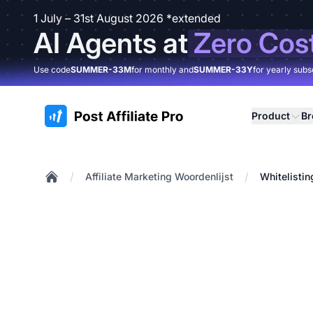
1 July – 31st August 2026 *extended
AI Agents at
Zero Cos
Use code
SUMMER-33M
for monthly and
SUMMER-33Y
for yearly subs
:site.title
Product
B
/
/
Affiliate Marketing Woordenlijst
Whitelistin
Home