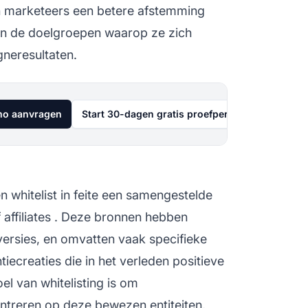
n marketeers een betere afstemming
en de doelgroepen waarop ze zich
gneresultaten.
o aanvragen
Start 30-dagen gratis proefperiode
n whitelist in feite een samengestelde
f
affiliates
. Deze bronnen hebben
versies, en omvatten vaak specifieke
iecreaties die in het verleden positieve
el van whitelisting is om
ntreren op deze bewezen entiteiten,