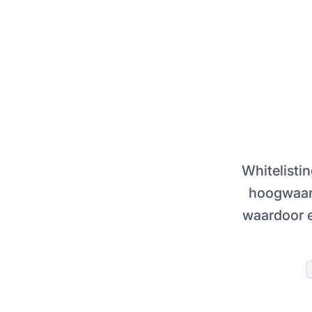
Whitelistin
hoogwaar
waardoor ef