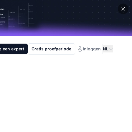
g een expert
Gratis proefperiode
Inloggen
NL