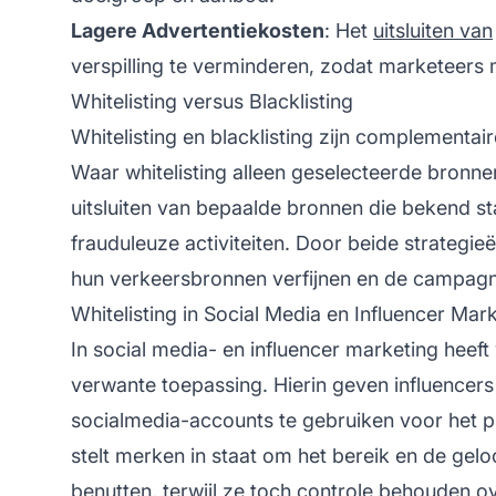
Lagere Advertentiekosten
: Het
uitsluiten van
verspilling te verminderen, zodat marketeers m
Whitelisting versus Blacklisting
Whitelisting en blacklisting zijn complementair
Waar whitelisting alleen geselecteerde bronnen 
uitsluiten van bepaalde bronnen die bekend st
frauduleuze activiteiten. Door beide strategi
hun verkeersbronnen verfijnen en de campagn
Whitelisting in Social Media en Influencer Mar
In social media- en
influencer
marketing heeft 
verwante toepassing. Hierin geven
influencers
socialmedia-accounts te gebruiken voor het p
stelt merken in staat om het bereik en de gelo
benutten, terwijl ze toch controle behouden o