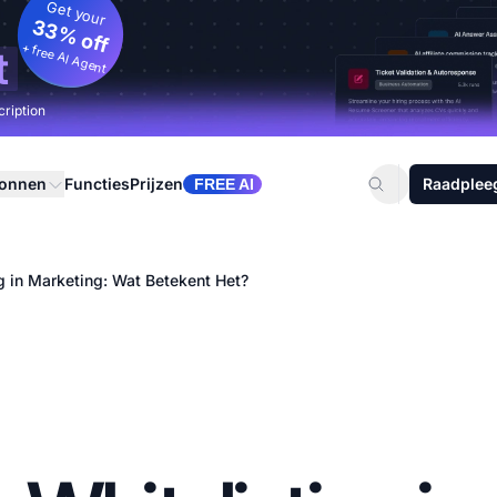
Get your
33% off
+ free AI Agent
t
cription
ronnen
Functies
Prijzen
Raadplee
FREE AI
g in Marketing: Wat Betekent Het?