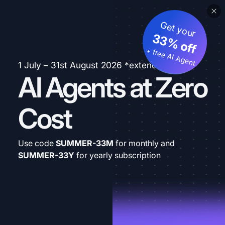
Get your
33% off
+ free AI Agent
1 July – 31st August 2026 *extended
AI Agents at Zero
Cost
Use code
SUMMER-33M
for monthly and
SUMMER-33Y
for yearly subscription