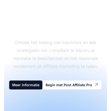
Bescherm je Affiliate
Campagnes
Ontdek het belang van blacklists en leer
strategieën om compliant te blijven, je
reputatie te beschermen en het maximale
rendement uit affiliate marketing te halen.
Meer informatie
Begin met Post Affiliate Pro