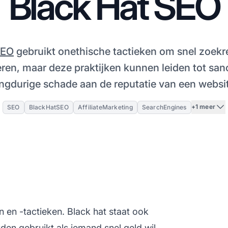
Black Hat SEO
SEO
gebruikt onethische tactieken om snel zoekre
ren, maar deze praktijken kunnen leiden tot san
ngdurige schade aan de reputatie van een websi
+1 meer
SEO
BlackHatSEO
AffiliateMarketing
SearchEngines
 en -tactieken. Black hat staat ook
en gebruikt als iemand snel geld wil