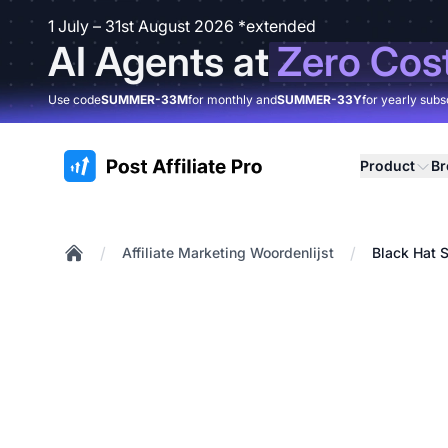
1 July – 31st August 2026 *extended
AI Agents at
Zero Cos
Use code
SUMMER-33M
for monthly and
SUMMER-33Y
for yearly subs
:site.title
Product
B
/
/
Affiliate Marketing Woordenlijst
Black Hat 
Home