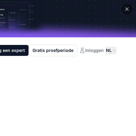
g een expert
Gratis proefperiode
Inloggen
NL