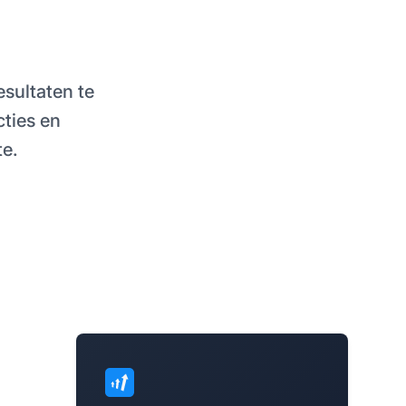
sultaten te
cties en
te.