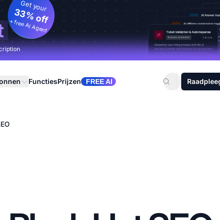
Get your
33% off
+ free AI Agent
t
cription
ronnen
Functies
Prijzen
Raadplee
FREE AI
SEO