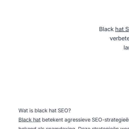
Black
hat 
verbete
la
Wat is black hat SEO?
Black hat
betekent agressieve SEO-strategieën
bekend als spamdexing. Deze strategieën word