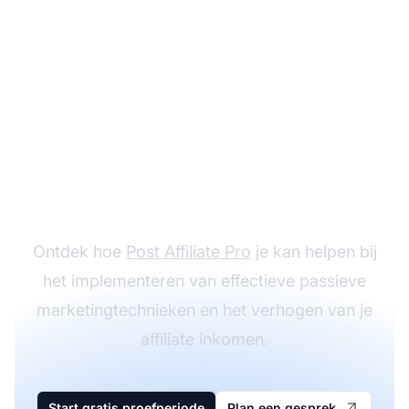
Begin met verdienen
met passieve affiliate
strategieën
Ontdek hoe
Post Affiliate Pro
je kan helpen bij
het implementeren van effectieve passieve
marketingtechnieken en het verhogen van je
affiliate inkomen.
Start gratis proefperiode
Plan een gesprek