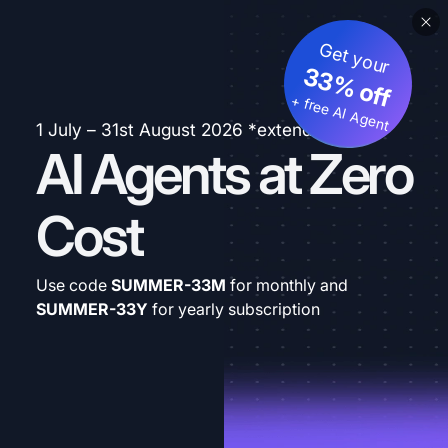
Get your
33% off
+ free AI Agent
1 July – 31st August 2026 *extended
AI Agents at Zero
Cost
Use code
SUMMER-33M
for monthly and
SUMMER-33Y
for yearly subscription