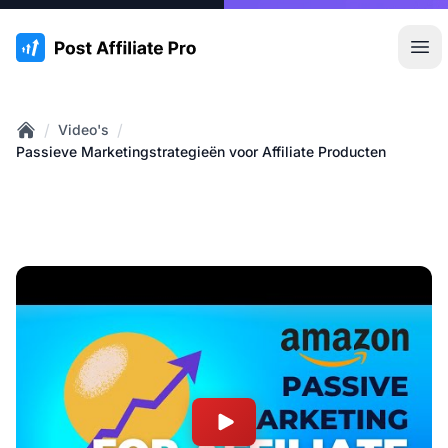
:site.title
Hoo
/
/
Video's
Home
Passieve Marketingstrategieën voor Affiliate Producten