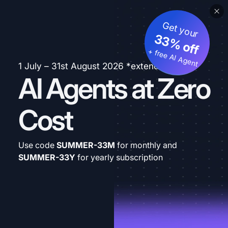
Get your
33% off
+ free AI Agent
1 July – 31st August 2026 *extended
AI Agents at Zero
Cost
Use code
SUMMER-33M
for monthly and
SUMMER-33Y
for yearly subscription