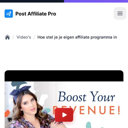
:site.title
Hoo
/
/
Video's
Hoe stel je je eigen affiliate programma in
Home