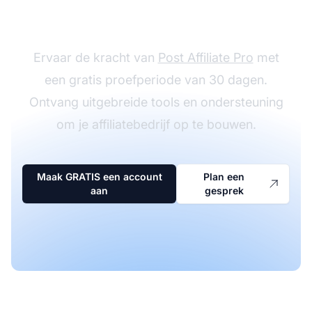
marketing avontuur
Ervaar de kracht van
Post Affiliate Pro
met
een gratis proefperiode van 30 dagen.
Ontvang uitgebreide tools en ondersteuning
om je affiliatebedrijf op te bouwen.
Maak GRATIS een account
Plan een
aan
gesprek