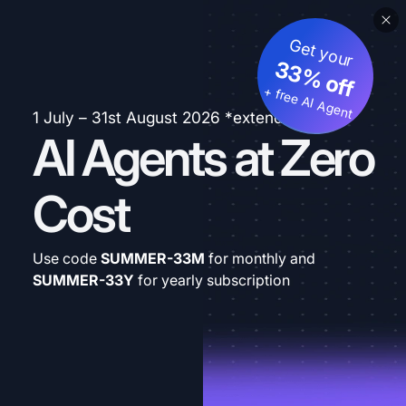
Get your
33% off
+ free AI Agent
1 July – 31st August 2026 *extended
AI Agents at Zero
Cost
Use code
SUMMER-33M
for monthly and
SUMMER-33Y
for yearly subscription