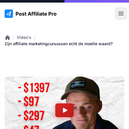
:site.title
Hoo
/
/
Video's
Home
Zijn affiliate marketingcursussen echt de moeite waard?