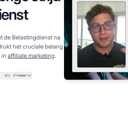
ienst
met de Belastingdienst na
ukt het cruciale belang
e in
affiliate marketing
.
+1 meer
IRS