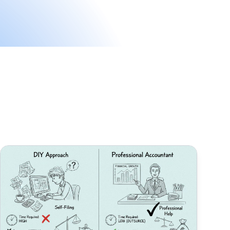
ate
Heb ik een accountant of belastingadviseur nodig om mijn af