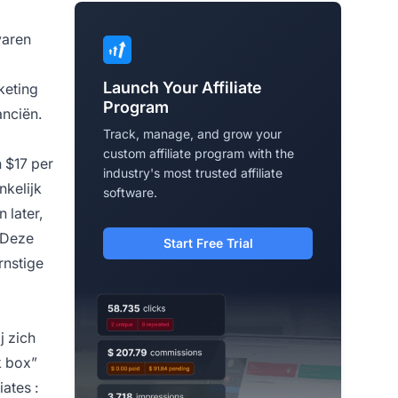
varen
Launch Your Affiliate
rketing
Program
anciën.
Track, manage, and grow your
custom affiliate program with the
n $17 per
industry's most trusted affiliate
nkelijk
software.
 later,
 Deze
Start Free Trial
rnstige
j zich
k box”
liates
: