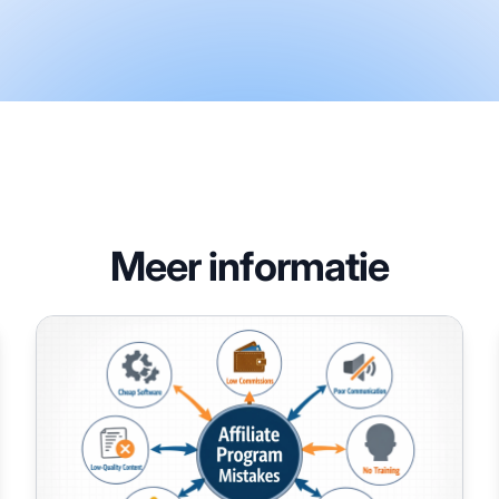
Meer informatie
7 Veelvoorkomende Fouten bij het Starten van een Affili