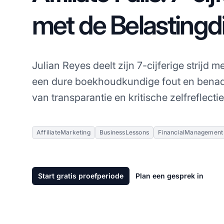
met de Belastingd
Julian Reyes deelt zijn 7-cijferige strijd 
een dure boekhoudkundige fout en benadr
van transparantie en kritische zelfreflecti
AffiliateMarketing
BusinessLessons
FinancialManagement
Start gratis proefperiode
Plan een gesprek in