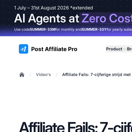
1 July – 31st August 2026 *extended
AI Agents at
Zero Cos
Use code
SUMMER-33M
for monthly and
SUMMER-33Y
for yearly subs
:site.title
Product
B
/
/
Video's
Affiliate Fails: 7-cijferige strijd m
Home
Affiliate Fails: 7-cij