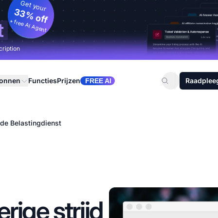
Get your
33% off
+ free AI Agent
t
cription
ronnen
Functies
Prijzen
Raadplee
FREE AI
et de Belastingdienst
ferige strijd