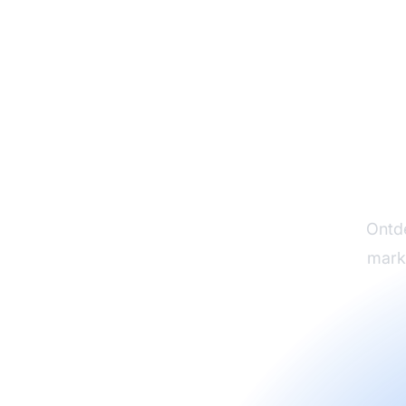
T
Man
Ontd
mark