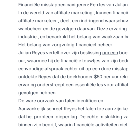
Financiële misstappen navigeren: Een les van Julia
In de wereld van
affiliate marketing
, kunnen financi
affiliate marketeer
, deelt een indringend waarschuwe
wanbeheer en de gevolgen daarvan. Deze ervaring b
industrie
, en benadrukt het belang van waakzaamheid
Het belang van zorgvuldig financieel beheer
Julian Reyes vertelt over zijn beslissing
om een
boek
uur, waarmee hij de financiële touwtjes van zijn bed
eenvoudige afspraak echter uit op een dure misstap. 
ontdekte Reyes dat de boekhouder $50 per uur rek
ervaring onderstreept een essentiële les voor
affili
gevolgen hebben.
De ware oorzaak van falen identificeren
Aanvankelijk schreef Reyes het falen toe aan zijn k
dat het probleem dieper lag. De echte mislukking za
binnen zijn bedrijf, waarin financiële activiteiten n