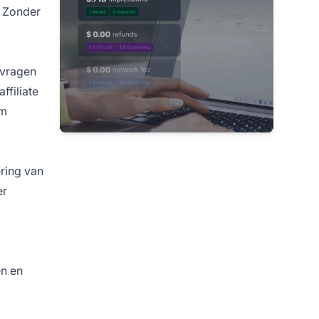
. Zonder
 vragen
affiliate
om
ring van
er
en en