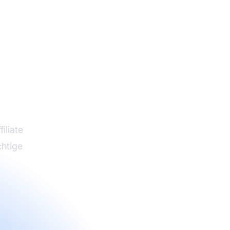
ng
oger
iliate
htige