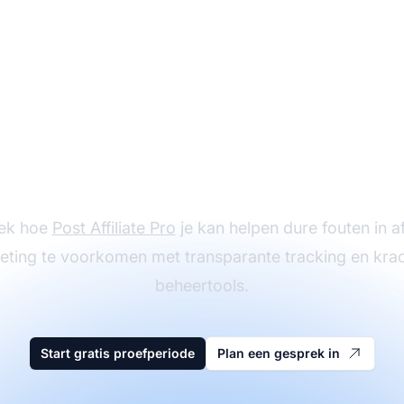
il je Affiliate Marketi
agement naar een h
niveau
ek hoe
Post Affiliate Pro
je kan helpen dure fouten in aff
eting te voorkomen met transparante tracking en krac
beheertools.
Start gratis proefperiode
Plan een gesprek in