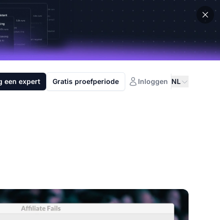
g een expert
Gratis proefperiode
Inloggen
NL