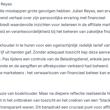
n Reyes
ële misstappen grote gevolgen hebben. Julian Reyes, een er
nd verhaal over zijn persoonlijke ervaring met financieel
iedt waardevolle inzichten voor iedereen in de
affiliate ma
 en verantwoordelijkheid bij het beheren van zakelijke fin
houder in te huren voor een ogenschijnlijk redelijk tarief va
rijf uit handen gaf. Zonder adequaat toezicht liep deze aanva
Pas tijdens een controle van de Belastingdienst, enkele jaren
ende en de aangiften en aftrekposten verkeerd had beheerd.
ate marketeers
: het verwaarlozen van financieel beheer kan e
euze van boekhouder. Maar na diepere reflectie realiseerde hi
t in het ontbreken van toezicht en het creëren van een “blac
iet transparant waren. Dit benadrukt een cruciaal punt voor
affi