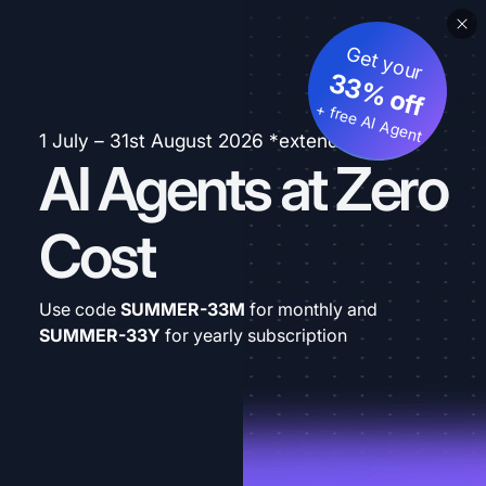
Get your
33% off
+ free AI Agent
1 July – 31st August 2026 *extended
AI Agents at Zero
Cost
Use code
SUMMER-33M
for monthly and
SUMMER-33Y
for yearly subscription