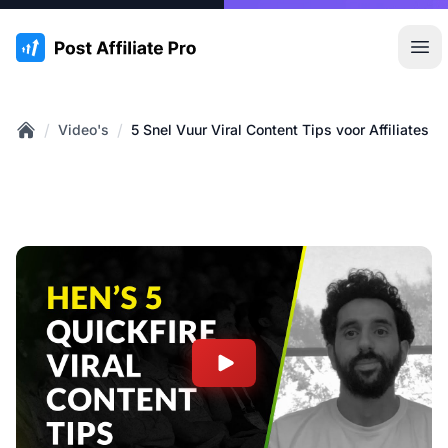
:site.title
Hoo
/
/
Video's
5 Snel Vuur Viral Content Tips voor Affiliates
Home