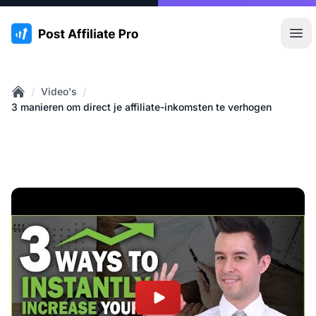
:site.title
Hoo
/
/
Video's
Home
3 manieren om direct je affiliate-inkomsten te verhogen