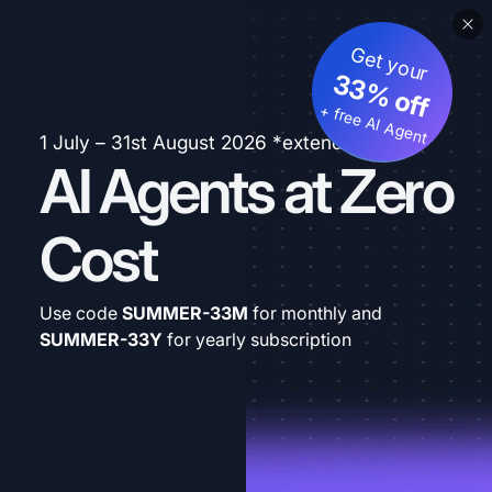
Get your
33% off
+ free AI Agent
1 July – 31st August 2026 *extended
AI Agents at Zero
Cost
Use code
SUMMER-33M
for monthly and
SUMMER-33Y
for yearly subscription