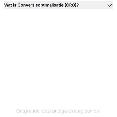
Wat is Conversieoptimalisatie (CRO)?
Verhoog direct je
affiliate-inkomsten
Ontgrendel deskundige strategieën om