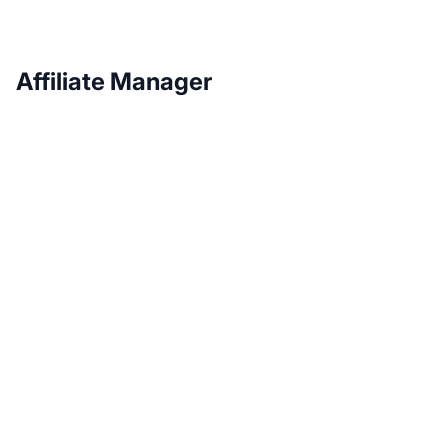
Affiliate Manager
Vergroot je affiliate-
inkomsten met Post