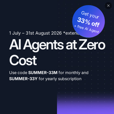
Get your
33% off
+ free AI Agent
1 July – 31st August 2026 *extended
AI Agents at Zero
Cost
Use code
SUMMER-33M
for monthly and
SUMMER-33Y
for yearly subscription