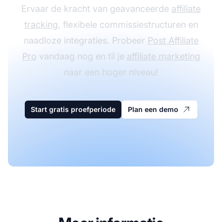
Ervaar de kracht van geavanceerde
affiliate
tracking
, flexibele commissiestructuren en
naadloze integraties. Probeer
Post Affiliate
Pro
vandaag nog en til je
affiliate marketing
naar een hoger niveau!
Start gratis proefperiode
Plan een demo