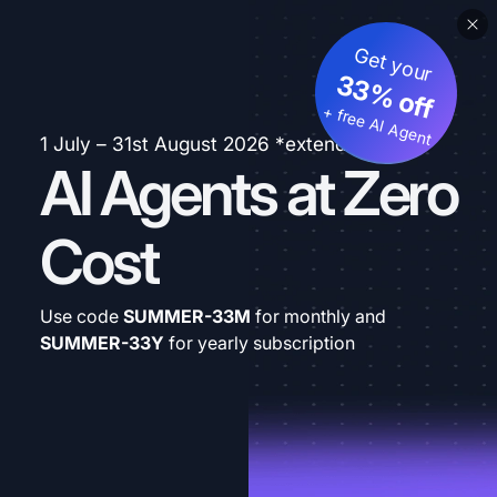
Get your
33% off
+ free AI Agent
1 July – 31st August 2026 *extended
AI Agents at Zero
Cost
Use code
SUMMER-33M
for monthly and
SUMMER-33Y
for yearly subscription