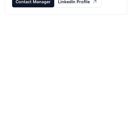
Contact Manager
LinkedIn Profile
Laat je affiliate
programma groeien
met Post Affiliate Pro