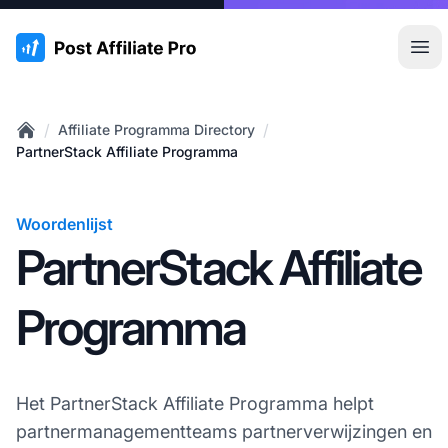
:site.title
Hoo
/
/
Affiliate Programma Directory
Home
PartnerStack Affiliate Programma
Woordenlijst
PartnerStack Affiliate
Programma
Het PartnerStack Affiliate Programma helpt
partnermanagementteams partnerverwijzingen en