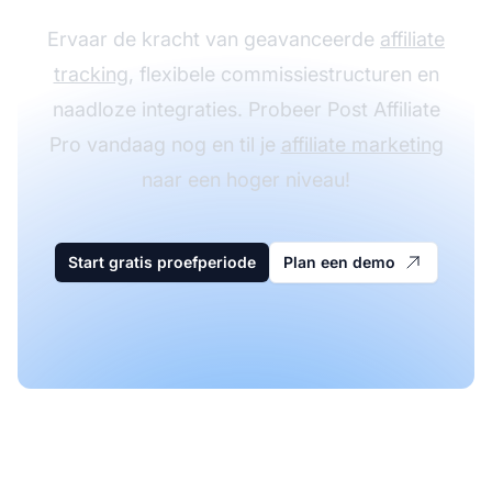
Ervaar de kracht van geavanceerde
affiliate
tracking
, flexibele commissiestructuren en
naadloze integraties. Probeer Post Affiliate
Pro vandaag nog en til je
affiliate marketing
naar een hoger niveau!
Start gratis proefperiode
Plan een demo