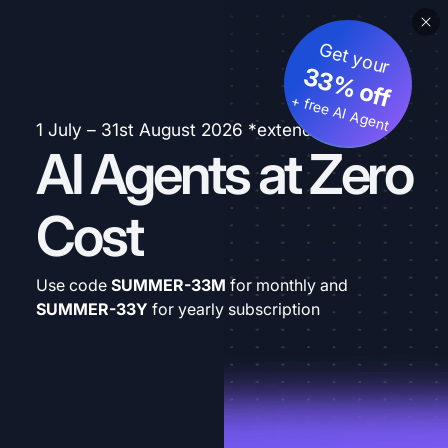
Get your
33% off
+ free AI Agent
1 July – 31st August 2026 *extended
AI Agents at Zero
Cost
Use code
SUMMER-33M
for monthly and
SUMMER-33Y
for yearly subscription