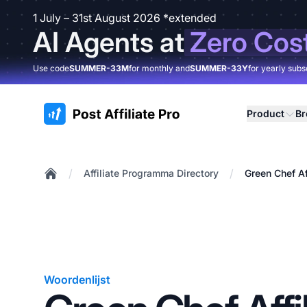
1 July – 31st August 2026 *extended
AI Agents at
Zero Cos
Use code
SUMMER-33M
for monthly and
SUMMER-33Y
for yearly subs
:site.title
Product
B
/
/
Affiliate Programma Directory
Green Chef Af
Home
Woordenlijst