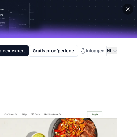
g een expert
Gratis proefperiode
Inloggen
NL