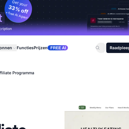
Get your
33% off
+ free AI Agent
t
cription
ronnen
Functies
Prijzen
Raadplee
FREE AI
filiate Programma