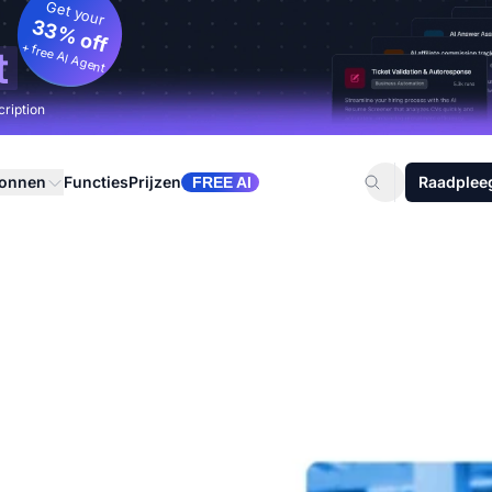
Get your
33% off
+ free AI Agent
t
cription
ronnen
Functies
Prijzen
Raadplee
FREE AI