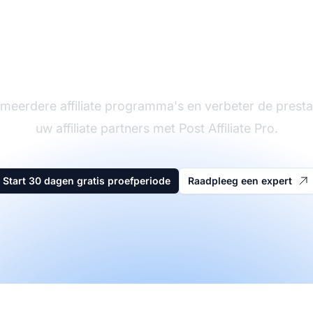
eider in affiliate sof
meerdere affiliate programma's en verbeter de presta
uw affiliate partners met Post Affiliate Pro.
Start 30 dagen gratis proefperiode
Raadpleeg een expert