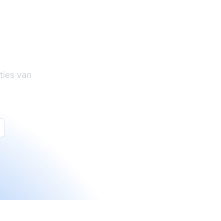
tware
ties van