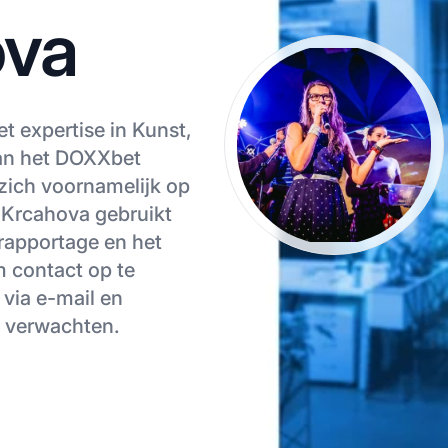
ova
t expertise in Kunst,
an het DOXXbet
zich voornamelijk op
a Krcahova gebruikt
 rapportage en het
m contact op te
via e-mail en
d verwachten.