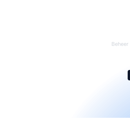
De l
Beheer 