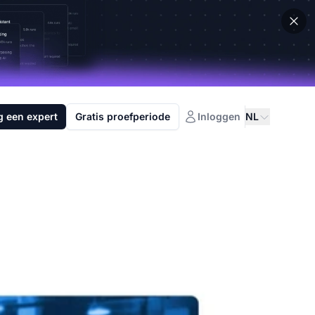
g een expert
Gratis proefperiode
Inloggen
NL