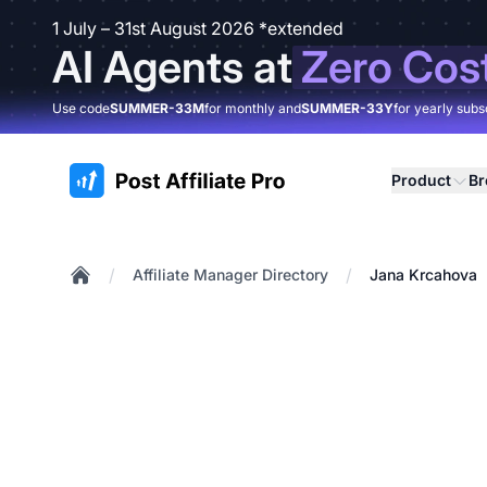
1 July – 31st August 2026 *extended
AI Agents at
Zero Cos
Use code
SUMMER-33M
for monthly and
SUMMER-33Y
for yearly subs
:site.title
Product
B
/
/
Affiliate Manager Directory
Jana Krcahova
Home