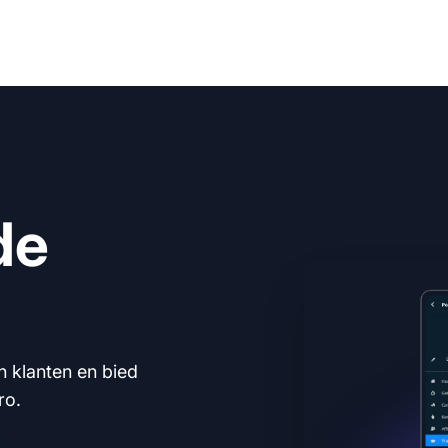
de
n klanten en bied
ro.