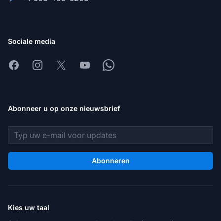
Sociale media
Facebook
Instagram
X
Youtube
Whatsapp
Abonneer u op onze nieuwsbrief
E-mailadres
Abonneren
Kies uw taal