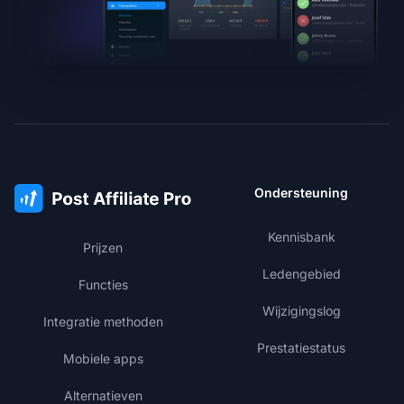
Ondersteuning
Kennisbank
Prijzen
Ledengebied
Functies
Wijzigingslog
Integratie methoden
Prestatiestatus
Mobiele apps
Alternatieven