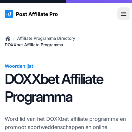
:site.title
Hoo
/
/
Affiliate Programma Directory
Home
DOXXbet Affiliate Programma
Woordenlijst
DOXXbet Affiliate
Programma
Word lid van het DOXXbet affiliate programma en
promoot sportweddenschappen en online