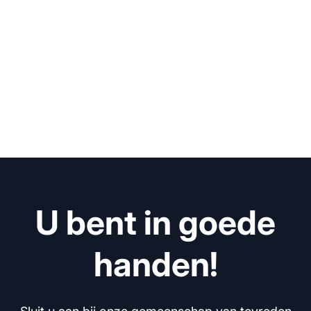
U bent in goede
handen!