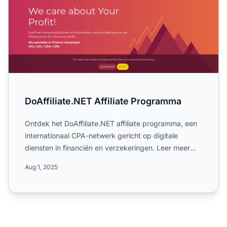
DoAffiliate.NET Affiliate Programma
Ontdek het DoAffiliate.NET affiliate programma, een
internationaal CPA-netwerk gericht op digitale
diensten in financiën en verzekeringen. Leer meer
over hun we...
Aug 1, 2025