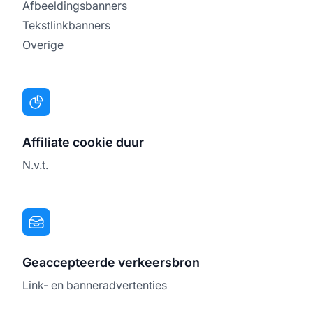
Afbeeldingsbanners
Tekstlinkbanners
Overige
Affiliate cookie duur
N.v.t.
Geaccepteerde verkeersbron
Link- en banneradvertenties