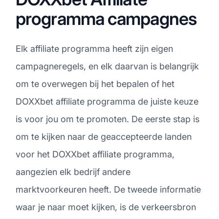
programma campagnes
Elk affiliate programma heeft zijn eigen
campagneregels, en elk daarvan is belangrijk
om te overwegen bij het bepalen of het
DOXXbet affiliate programma de juiste keuze
is voor jou om te promoten. De eerste stap is
om te kijken naar de geaccepteerde landen
voor het DOXXbet affiliate programma,
aangezien elk bedrijf andere
marktvoorkeuren heeft. De tweede informatie
waar je naar moet kijken, is de verkeersbron