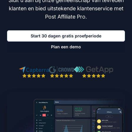
Sluit u aan bij onze gemeenschap van tevreden
klanten en bied uitstekende klantenservice met
Post Affiliate Pro.
Start 30 dagen gratis proefperiode
Plan een demo