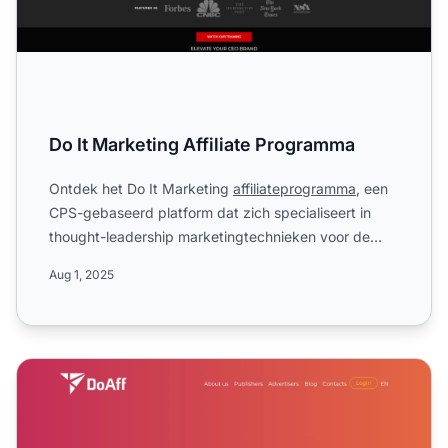
Do It Marketing Affiliate Programma
Ontdek het Do It Marketing
affiliateprogramma
, een
CPS-gebaseerd platform dat zich specialiseert in
thought-leadership marketingtechnieken voor de
media- en mar...
Aug 1, 2025
DoAffiliate.NET Affiliate Programma