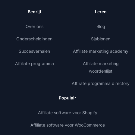
Bedrijf
Leren
Over ons
Blog
Onderscheidingen
Sjablonen
Succesverhalen
Affiliate marketing academy
Affiliate programma
Affiliate marketing
woordenlijst
Affiliate programma directory
Populair
Affiliate software voor Shopify
Affiliate software voor WooCommerce