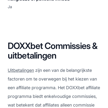
Ja
DOXXbet Commissies &
uitbetalingen
Uitbetalingen
zijn een van de belangrijkste
factoren om te overwegen bij het kiezen van
een affiliate programma. Het DOXXbet affiliate
programma biedt enkelvoudige commissies,
wat betekent dat affiliates alleen commissie