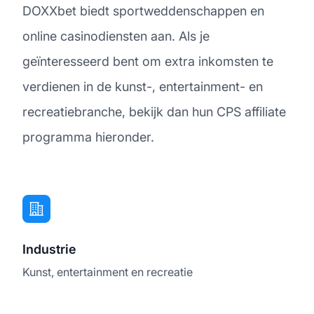
DOXXbet biedt sportweddenschappen en
online casinodiensten aan. Als je
geïnteresseerd bent om extra inkomsten te
verdienen in de kunst-, entertainment- en
recreatiebranche, bekijk dan hun CPS affiliate
programma hieronder.
Industrie
Kunst, entertainment en recreatie