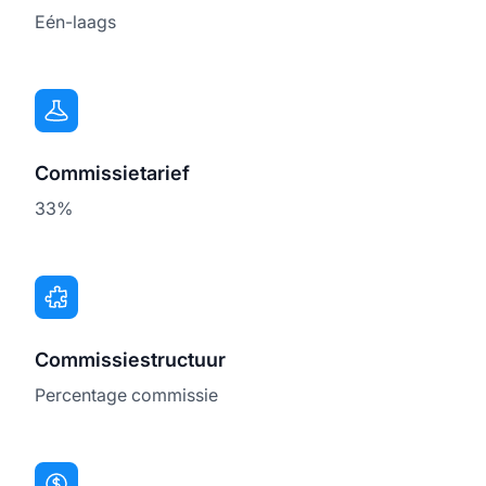
Eén-laags
Commissietarief
33%
Commissiestructuur
Percentage commissie