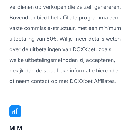
verdienen op verkopen die ze zelf genereren.
Bovendien biedt het affiliate programma een
vaste commissie-structuur, met een minimum
uitbetaling van 50€. Wil je meer details weten
over de uitbetalingen van DOXXbet, zoals
welke uitbetalingsmethoden zij accepteren,
bekijk dan de specifieke informatie hieronder
of neem contact op met DOXXbet Affiliates.
MLM