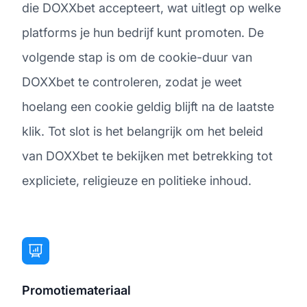
die DOXXbet accepteert, wat uitlegt op welke
platforms je hun bedrijf kunt promoten. De
volgende stap is om de cookie-duur van
DOXXbet te controleren, zodat je weet
hoelang een cookie geldig blijft na de laatste
klik. Tot slot is het belangrijk om het beleid
van DOXXbet te bekijken met betrekking tot
expliciete, religieuze en politieke inhoud.
Promotiemateriaal