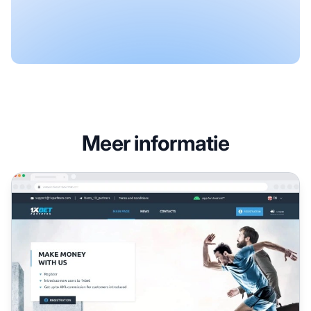
Meer informatie
1xBet Partners Affiliate Programma