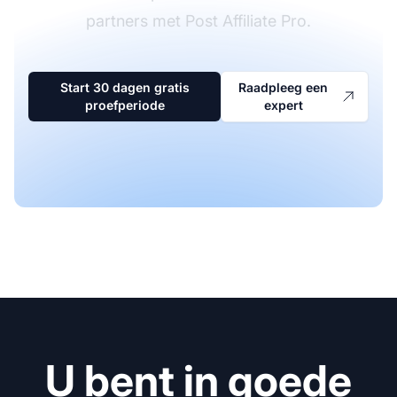
partners met Post Affiliate Pro.
Start 30 dagen gratis
Raadpleeg een
proefperiode
expert
U bent in goede