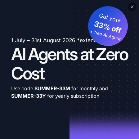
Get your
33% off
+ free AI Agent
1 July – 31st August 2026 *extended
AI Agents at Zero
Cost
Use code
SUMMER-33M
for monthly and
SUMMER-33Y
for yearly subscription