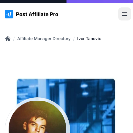
:site.title
Hoo
/
/
Affiliate Manager Directory
Ivor Tanovic
Home