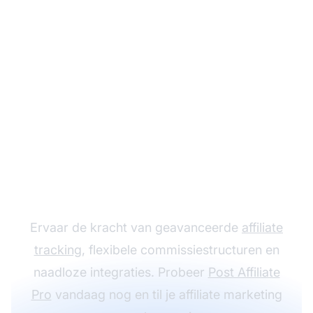
Laat je affiliate
programma groeien
met Post Affiliate Pro
Ervaar de kracht van geavanceerde
affiliate
tracking
, flexibele commissiestructuren en
naadloze integraties. Probeer
Post Affiliate
Pro
vandaag nog en til je affiliate marketing