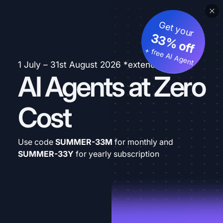
Get your
33% off
+ free AI Agent
1 July – 31st August 2026 *extended
AI Agents at Zero
Cost
Use code
SUMMER-33M
for monthly and
SUMMER-33Y
for yearly subscription