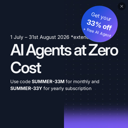
Get your
33% off
+ free AI Agent
1 July – 31st August 2026 *extended
AI Agents at Zero
Cost
Use code
SUMMER-33M
for monthly and
SUMMER-33Y
for yearly subscription