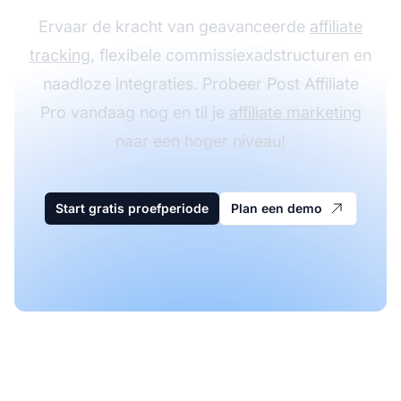
Ervaar de kracht van geavanceerde
affiliate
tracking
, flexibele commissiexadstructuren en
naadloze integraties. Probeer Post Affiliate
Pro vandaag nog en til je
affiliate marketing
naar een hoger niveau!
Start gratis proefperiode
Plan een demo