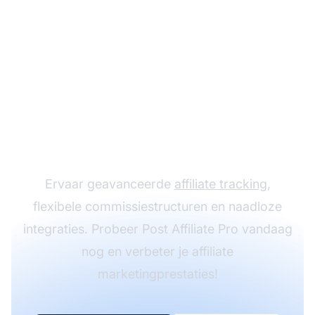
Laat je
affiliateprogramma
groeien met Post
Affiliate Pro
Ervaar geavanceerde
affiliate tracking
,
flexibele commissiestructuren en naadloze
integraties. Probeer Post Affiliate Pro vandaag
nog en verbeter je affiliate
marketingprestaties!