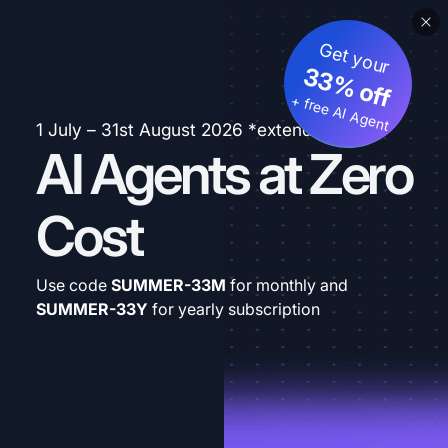
Get your
33% off
+ free AI Agent
1 July – 31st August 2026 *extended
AI Agents at Zero
Cost
Use code
SUMMER-33M
for monthly and
SUMMER-33Y
for yearly subscription